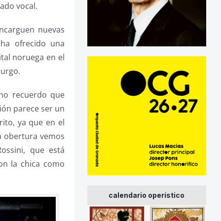
ado vocal.
 encarguen nuevas
 ha ofrecido una
tal noruega en el
burgo.
 no recuerdo que
ión parece ser un
ito, ya que en el
la obertura vemos
ossini, que está
on la chica como
calendario operístico