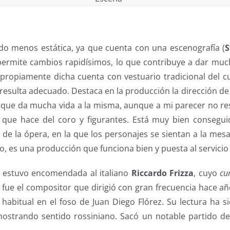
do menos estática, ya que cuenta con una escenografía (
S
permite cambios rapidísimos, lo que contribuye a dar mu
 propiamente dicha cuenta con vestuario tradicional del c
 resulta adecuado. Destaca en la producción la dirección d
, que da mucha vida a la misma, aunque a mi parecer no re
 que hace del coro y figurantes. Está muy bien consegui
o de la ópera, en la que los personajes se sientan a la me
to, es una producción que funciona bien y puesta al servicio
l estuvo encomendada al italiano
Riccardo Frizza
, cuyo
cu
e fue el compositor que dirigió con gran frecuencia hace a
habitual en el foso de Juan Diego Flórez. Su lectura ha 
mostrando sentido rossiniano. Sacó un notable partido d