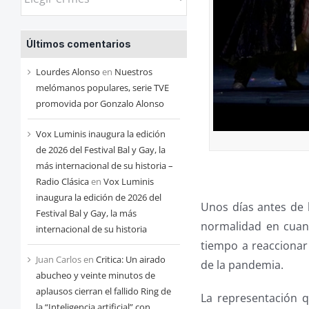
las
entradas
Últimos comentarios
de
cada
Lourdes Alonso
en
Nuestros
mes
melómanos populares, serie TVE
promovida por Gonzalo Alonso
Vox Luminis inaugura la edición
de 2026 del Festival Bal y Gay, la
más internacional de su historia –
Radio Clásica
en
Vox Luminis
inaugura la edición de 2026 del
Unos días antes de 
Festival Bal y Gay, la más
normalidad en cuan
internacional de su historia
tiempo a reaccionar 
Juan Carlos
en
Critica: Un airado
de la pandemia.
abucheo y veinte minutos de
aplausos cierran el fallido Ring de
La representación 
la “Inteligencia artificial” con