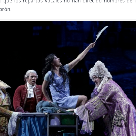
 ya que los repartos vocales no han ofrecido nombres de
brón.