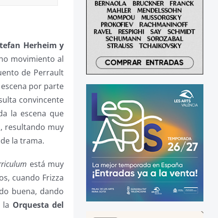
tefan Herheim y
cho movimiento al
uento de Perrault
e escena por parte
sulta convincente
da la escena que
sa, resultando muy
 de la trama.
rriculum
está muy
ños, cuando Frizza
sido buena, dando
e la
Orquesta del