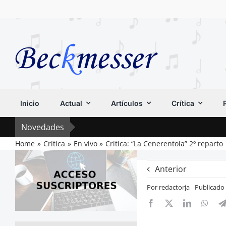
Saltar
al
contenido
Inicio
Actual
Artículos
Crítica
Novedades
Home
Crítica
En vivo
Critica: “La Cenerentola” 2º reparto
Anterior
Por
redactorja
Publicado 