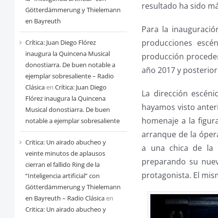
resultado ha sido má
Götterdämmerung y Thielemann
en Bayreuth
Para la inauguració
producciones escén
Crítica: Juan Diego Flórez
inaugura la Quincena Musical
producción procedent
donostiarra. De buen notable a
año 2017 y posterior
ejemplar sobresaliente – Radio
Clásica
en
Crítica: Juan Diego
La dirección escéni
Flórez inaugura la Quincena
hayamos visto anter
Musical donostiarra. De buen
homenaje a la figura
notable a ejemplar sobresaliente
arranque de la óper
Critica: Un airado abucheo y
a una chica de la 
veinte minutos de aplausos
preparando su nuev
cierran el fallido Ring de la
protagonista. El mis
“Inteligencia artificial” con
Götterdämmerung y Thielemann
en Bayreuth – Radio Clásica
en
Critica: Un airado abucheo y