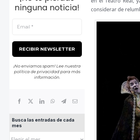
en el Teatro Real,
ninguna noticia!
considerar de relum
¡No enviamos spam! Lee nuestra
política de privacidad
para más
información.
Busca las entradas de cada
mes
Busca