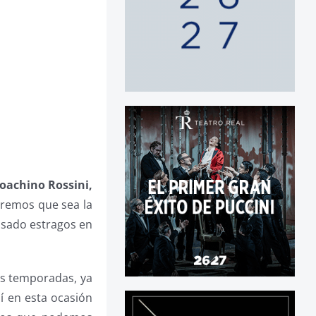
oachino Rossini,
eremos que sea la
ausado estragos en
us temporadas, ya
í en esta ocasión