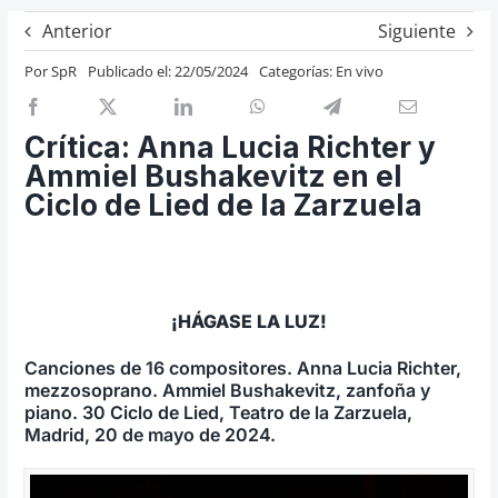
Previos de ópera
Anterior
Siguiente
Entrevistas
Por
SpR
Publicado el: 22/05/2024
Categorías:
En vivo
Recomendación
Cosas de Beckmesser
Crítica: Anna Lucia Richter y
Ammiel Bushakevitz en el
Nosotros y privacidad
Ciclo de Lied de la Zarzuela
Buscar:
¡HÁGASE LA LUZ!
Canciones de 16 compositores. Anna Lucia Richter,
mezzosoprano. Ammiel Bushakevitz, zanfoña y
piano. 30 Ciclo de Lied, Teatro de la Zarzuela,
Madrid, 20 de mayo de 2024.