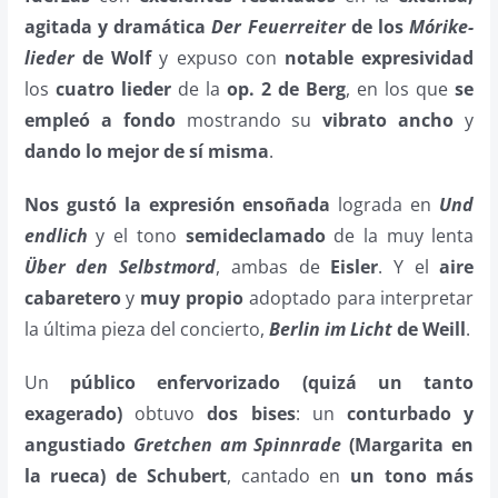
agitada y dramática
Der Feuerreiter
de los
Mórike-
lieder
de Wolf
y expuso con
notable expresividad
los
cuatro lieder
de la
op. 2 de Berg
, en los que
se
empleó a fondo
mostrando su
vibrato ancho
y
dando lo mejor de sí misma
.
Nos gustó la expresión ensoñada
lograda en
Und
endlich
y el tono
semideclamado
de la muy lenta
Über den Selbstmord
, ambas de
Eisler
. Y el
aire
cabaretero
y
muy propio
adoptado para interpretar
la última pieza del concierto,
Berlin im Licht
de Weill
.
Un
público
enfervorizado
(quizá un tanto
exagerado)
obtuvo
dos bises
: un
conturbado y
angustiado
Gretchen am Spinnrade
(Margarita en
la rueca) de Schubert
, cantado en
un tono más