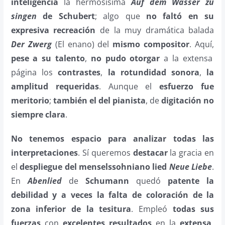
inteligencia
la hermosísima
Auf dem Wasser zu
singen
de Schubert
; algo que
no faltó en su
expresiva recreación
de la muy dramática balada
Der Zwerg
(El enano) del
mismo compositor
. Aquí,
pese a su talento
,
no pudo otorgar
a la extensa
página los
contrastes
,
la rotundidad sonora
,
la
amplitud requeridas
. Aunque el
esfuerzo fue
meritorio
;
también el del pianista
, de
digitación
no
siempre clara
.
No tenemos espacio para analizar todas las
interpretaciones
. Sí queremos
destacar
la gracia en
el
despliegue del menselssohniano lied
Neue Liebe
.
En
Abenlied
de
Schumann
quedó
patente la
debilidad y a veces la falta de coloración de la
zona inferior de la tesitura
. Empleó
todas sus
fuerzas
con
excelentes resultados
en la
extensa,