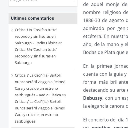
las
de aquel monje del
entradas
nombre religioso d
Últimos comentarios
de
1886-30 de agosto 
cada
admirado por geni
Crítica: Un ‘Così fan tutte’
mes
etcétera. En nuestro
redondo y sin fisuras en
Salzburgo – Radio Clásica
en
año, de la mano y e
Crítica: Un ‘Così fan tutte’
Bodas de Plata que e
redondo y sin fisuras en
Salzburgo
En la primea jornad
cuenta con la guía y
Crítica: ¡“La Ceci”(lia) Bartoli
forma más brillant
nunca será ‘Il viaggio a Reims’!
Cara y cruz de un estreno
destacando su arte 
salzburgués – Radio Clásica
en
Debussy
, con un es
Crítica: ¡“La Ceci”(lia) Bartoli
la elegancia canora c
nunca será ‘Il viaggio a Reims’!
Cara y cruz de un estreno
El concierto del día
salzburgués
un
emotivo recuer