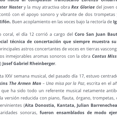
ater Noster
y la muy atractiva obra
Rex Gloriae
del joven 
contó con el apoyo sonoro y vibrante de dos trompetas 
Rifón.
Buen acoplamiento en las voces bajo la rectoría de
Ig
o coral, el día 12 corrió a cargo del
Coro San Juan Baut
ecial técnica de concertación que siempre muestra su
 principales astros concertantes de voces en tierras vascong
os inmejorables aromas sonoros con la obra
Cantus Mis
n)
Josef Gabriel Rheinberger
.
sta XXV semana musical, del pasado día 17, estuvo centrad
kins
The Armen Man
–
Una misa por la Paz
, escrita en el a
que ha sido todo un referente musical netamente antibel
a versión reducida con piano, flauta, órgano, trompetas, c
ervinientes (
Aita Donostia, Kantata, Julian Barreneche
iaridades sonoras,
fueron ensamblados de modo ejem