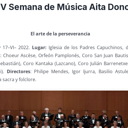
XV Semana de Música Aita Dono
El arte de la perseverancia
y 17–VI– 2022.
Lugar:
Iglesia de los Padres Capuchinos, 
s
: Choeur Ascèse, Orfeón Pamplonés, Coro San Juan Bautist
ebastián), Coro Kantaka (Lazcano), Coro Julián Barrenetxea
i).
Directores
: Philipe Mendes, Igor Ijurra, Basilio Astule
 sacra y folclore.