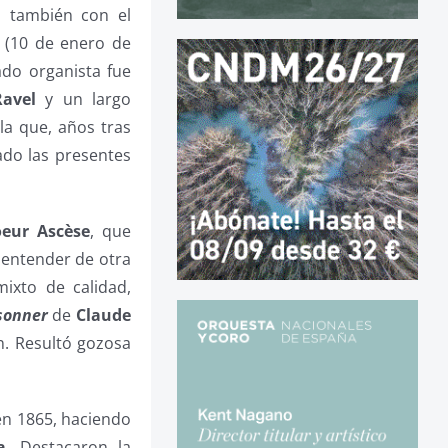
o también con el
(10 de enero de
do organista fue
Ravel
y un largo
 la que, años tras
o las presentes
eur Ascèse
, que
e entender de otra
ixto de calidad,
sonner
de
Claude
n. Resultó gozosa
en 1865, haciendo
a.
Destacaron la