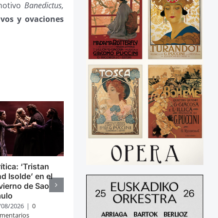
motivo
Banedictus,
avos y ovaciones
ítica: ‘Tristan
d Isolde’ en el
vierno de Sao
aulo
/08/2026
|
0
mentarios