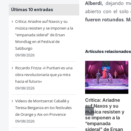
Alberdi,
dejando mo
Últimas 10 entradas
abierto con el solo
fueron rotundos
.
M
Critica: Ariadne auf Naxos y su
música resisten y se imponen a la
“empanada sideral” de Ersan
Mondtag en el Festival de
Salzburgo
Artículos relacionado
09/08/2026
Riccardo Frizza: «I Puritani es una
obra revolucionaria que ya mira
hacia el futuro»
09/08/2026
Critica: Ariadne
Videos de Montserrat Caballé y
auf Naxos y su
Teresa Berganza en los festivales
música resisten y
de Orange y Aix-on-Provence
se imponen a la
09/08/2026
“empanada
sideral” de Ersan