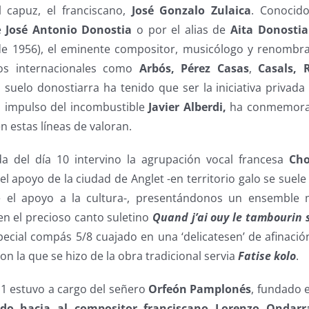
 capuz, el franciscano,
José Gonzalo Zulaica
. Conocid
e
José Antonio Donostia
o por el alias de
Aita Donostia
de 1956), el eminente compositor, musicólogo y renombra
os internacionales como
Arbós,
Pérez Casas
,
Casals, 
 suelo donostiarra ha tenido que ser la iniciativa privada
l impulso del incombustible
Javier Alberdi,
ha conmemorad
n estas líneas de valoran.
a del día 10 intervino la agrupación vocal francesa
Cho
 el apoyo de la ciudad de Anglet -en territorio galo se suel
e el apoyo a la cultura-, presentándonos un ensemble m
en el precioso canto suletino
Quand j’ai ouy le tambourin 
pecial compás 5/8 cuajado en una ‘delicatesen’ de afinació
on la que se hizo de la obra tradicional servia
Fatise kolo
.
 11 estuvo a cargo del señero
Orfeón Pamplonés
, fundado 
do hacia al compositor franciscano Lorenzo Ondarr