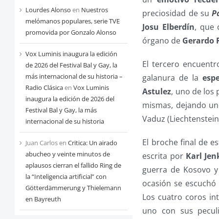
Lourdes Alonso
en
Nuestros
preciosidad de su
P
melómanos populares, serie TVE
Josu Elberdín
, que 
promovida por Gonzalo Alonso
órgano de
Gerardo 
Vox Luminis inaugura la edición
El tercero encuentr
de 2026 del Festival Bal y Gay, la
más internacional de su historia –
galanura de la
esp
Radio Clásica
en
Vox Luminis
Astulez
, uno de los
inaugura la edición de 2026 del
mismas, dejando un
Festival Bal y Gay, la más
Vaduz (Liechtenstei
internacional de su historia
El broche final de e
Juan Carlos
en
Critica: Un airado
abucheo y veinte minutos de
escrita por
Karl Jen
aplausos cierran el fallido Ring de
guerra de Kosovo y 
la “Inteligencia artificial” con
ocasión se escuchó l
Götterdämmerung y Thielemann
Los cuatro coros int
en Bayreuth
uno con sus pecul