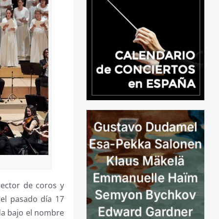
irector de coros y
del pasado día 17
a bajo el nombre