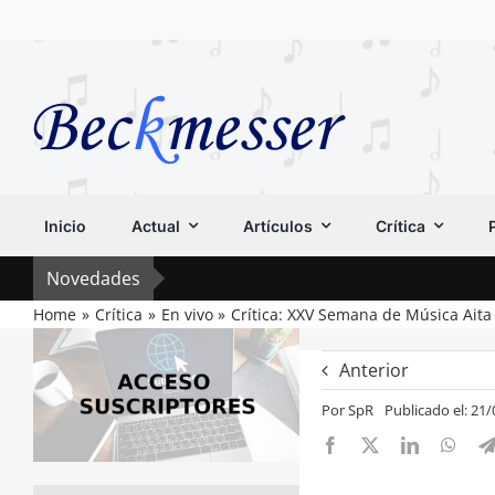
Saltar
al
contenido
Inicio
Actual
Artículos
Crítica
Novedades
Home
Crítica
En vivo
Crítica: XXV Semana de Música Aita
Anterior
Por
SpR
Publicado el: 21