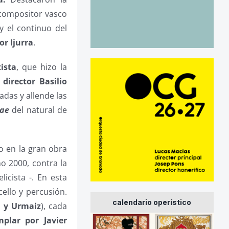
compositor vasco
y el continuo del
or Ijurra
.
ista
, que hizo la
 director
Basilio
adas y allende las
sae
del natural de
o en la gran obra
ño 2000, contra la
icista -. En esta
ello y percusión.
calendario operístico
a y Urmaiz
), cada
plar por Javier