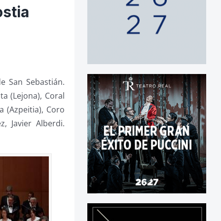
stia
de San Sebastián.
a (Lejona), Coral
 (Azpeitia), Coro
z, Javier Alberdi.