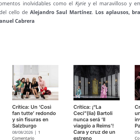
mentos inolvidables como el
Kyrie
y el maravilloso y e
 del cello de
Alejandro Saul Martínez
.
Los aplausos, br
anuel Cabrera
s
Crítica: Un ‘Così
Crítica: ¡“La
Cr
fan tutte’ redondo
Ceci”(lia) Bartoli
un
y sin fisuras en
nunca será ‘Il
in
Salzburgo
viaggio a Reims’!
P
Cara y cruz de un
08/08/2026
|
1
05
estreno
Comentario
Co