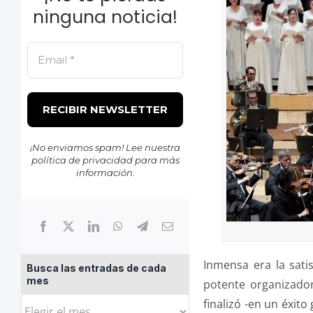
ninguna noticia!
¡No enviamos spam! Lee nuestra
política de privacidad
para más
información.
Inmensa era la sati
Busca las entradas de cada
mes
potente organizador
Busca
finalizó -en un éxito