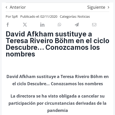
Previos de ópera
Anterior
Siguiente
Entrevistas
Por
SpR
Publicado el: 02/11/2020
Categorías:
Noticias
Recomendación
Cosas de Beckmesser
David Afkham sustituye a
Teresa Riveiro Böhm en el ciclo
Nosotros y privacidad
Descubre… Conozcamos los
Buscar:
nombres
David Afkham sustituye a Teresa Riveiro Böhm en
el ciclo Descubre… Conozcamos los nombres
La directora se ha visto obligada a cancelar su
participación por circunstancias derivadas de la
pandemia