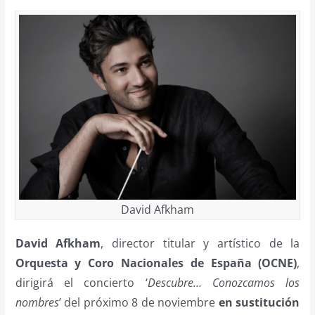
David Afkham
David Afkham
, director titular y artístico de la
Orquesta y Coro Nacionales de España (OCNE)
,
dirigirá el concierto ‘
Descubre… Conozcamos los
nombres
’ del próximo 8 de noviembre
en sustitución