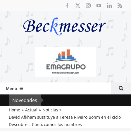
Saltar
al
contenido
Menú
Inicio
Novedades
Crít
Actual
Home
Actual
Noticias
David Afkham sustituye a Teresa Riveiro Böhm en el ciclo
Artículos
Descubre… Conozcamos los nombres
Crítica