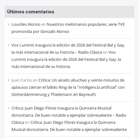
entradas
Últimos comentarios
de
cada
Lourdes Alonso
en
Nuestros melómanos populares, serie TVE
mes
promovida por Gonzalo Alonso
Vox Luminis inaugura la edición de 2026 del Festival Bal y Gay,
la más internacional de su historia – Radio Clásica
en
Vox
Luminis inaugura la edición de 2026 del Festival Bal y Gay, la
más internacional de su historia
Juan Carlos
en
Critica: Un airado abucheo y veinte minutos de
aplausos cierran el fallido Ring de la “Inteligencia artificial” con
Götterdämmerung y Thielemann en Bayreuth
Crítica: Juan Diego Flórez inaugura la Quincena Musical
donostiarra. De buen notable a ejemplar sobresaliente – Radio
Clásica
en
Crítica: Juan Diego Flórez inaugura la Quincena
Musical donostiarra. De buen notable a ejemplar sobresaliente