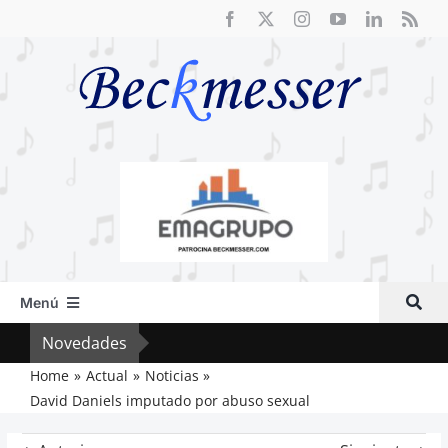
Saltar
al
contenido
Menú
Inicio
Novedades
Crít
Actual
Home
Actual
Noticias
David Daniels imputado por abuso sexual
Artículos
Crítica