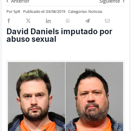
Anterior
Siguiente
Previos de ópera
Por
SpR
Publicado el: 03/08/2019
Categorías:
Noticias
Entrevistas
Recomendación
David Daniels imputado por
Cosas de Beckmesser
abuso sexual
Nosotros y privacidad
Buscar: