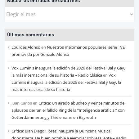
Busca las entradas de cada mes
Busca
las
entradas
Últimos comentarios
de
cada
Lourdes Alonso
en
Nuestros melómanos populares, serie TVE
mes
promovida por Gonzalo Alonso
Vox Luminis inaugura la edición de 2026 del Festival Bal y Gay,
la más internacional de su historia – Radio Clásica
en
Vox
Luminis inaugura la edición de 2026 del Festival Bal y Gay, la
más internacional de su historia
Juan Carlos
en
Critica: Un airado abucheo y veinte minutos de
aplausos cierran el fallido Ring de la “Inteligencia artificial” con
Götterdämmerung y Thielemann en Bayreuth
Crítica: Juan Diego Flórez inaugura la Quincena Musical
donostiarra. De buen notable a ejemplar sobresaliente – Radio