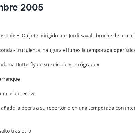
mbre 2005
ro de El Quijote, dirigido por Jordi Savall, broche de oro a 
nda» truculenta inaugura el lunes la temporada operística
Madama Butterfly de su suicidio «retrógrado»
 arranque
n, el detective
 añade la ópera a su repertorio en una temporada con int
alto tras otro