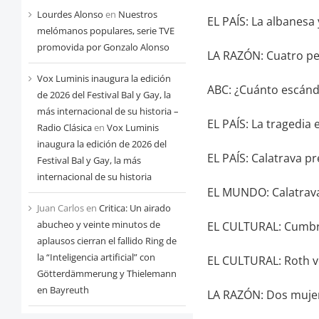
Lourdes Alonso
en
Nuestros
EL PAÍS: La albanesa 
melómanos populares, serie TVE
promovida por Gonzalo Alonso
LA RAZÓN: Cuatro pe
Vox Luminis inaugura la edición
ABC: ¿Cuánto escánd
de 2026 del Festival Bal y Gay, la
más internacional de su historia –
EL PAÍS: La tragedia 
Radio Clásica
en
Vox Luminis
inaugura la edición de 2026 del
EL PAÍS: Calatrava p
Festival Bal y Gay, la más
internacional de su historia
EL MUNDO: Calatrava d
Juan Carlos
en
Critica: Un airado
abucheo y veinte minutos de
EL CULTURAL: Cumbr
aplausos cierran el fallido Ring de
la “Inteligencia artificial” con
EL CULTURAL: Roth v
Götterdämmerung y Thielemann
en Bayreuth
LA RAZÓN: Dos mujer