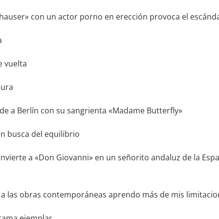
auser» con un actor porno en erección provoca el escánd
a
e vuelta
pura
ide a Berlín con su sangrienta «Madame Butterfly»
n busca del equilibrio
onvierte a «Don Giovanni» en un señorito andaluz de la Esp
e a las obras contemporáneas aprendo más de mis limitaci
rama ejemplar