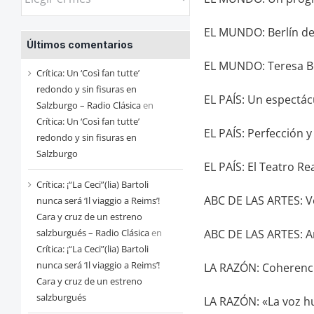
las
entradas
EL MUNDO: Berlín ded
Últimos comentarios
de
EL MUNDO: Teresa Ber
cada
Crítica: Un ‘Così fan tutte’
mes
redondo y sin fisuras en
EL PAÍS: Un espectá
Salzburgo – Radio Clásica
en
Crítica: Un ‘Così fan tutte’
EL PAÍS: Perfección y
redondo y sin fisuras en
Salzburgo
EL PAÍS: El Teatro R
Crítica: ¡“La Ceci”(lia) Bartoli
ABC DE LAS ARTES: V
nunca será ‘Il viaggio a Reims’!
Cara y cruz de un estreno
ABC DE LAS ARTES: An
salzburgués – Radio Clásica
en
Crítica: ¡“La Ceci”(lia) Bartoli
nunca será ‘Il viaggio a Reims’!
LA RAZÓN: Coherenci
Cara y cruz de un estreno
salzburgués
LA RAZÓN: «La voz h