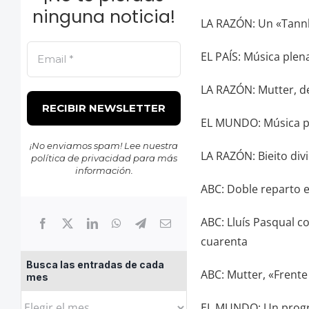
ninguna noticia!
LA RAZÓN: Un «Tannh
EL PAÍS: Música plen
LA RAZÓN: Mutter, d
EL MUNDO: Música 
¡No enviamos spam! Lee nuestra
LA RAZÓN: Bieito div
política de privacidad
para más
información.
ABC: Doble reparto e
ABC: Lluís Pasqual c
cuarenta
Busca las entradas de cada
ABC: Mutter, «Frent
mes
Busca
EL MUNDO: Un prog