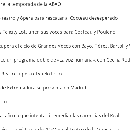
bre la temporada de la ABAO
teatro y ópera para rescatar al Cocteau desesperado
 y Felicity Lott unen sus voces para Cocteau y Poulenc
upera el ciclo de Grandes Voces con Bayo, Flórez, Bartoli y 
ece un programa doble de «La voz humana», con Cecilia Roth 
Real recupera el vuelo lírico
a de Extremadura se presenta en Madrid
orto
al afirma que intentará remediar las carencias del Real
e a las víctimas del 11-M en el Teatro de la Maestranza