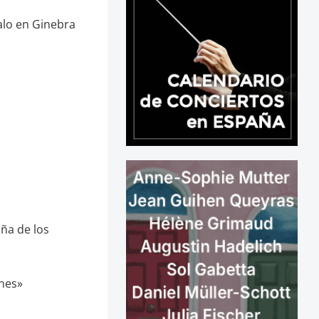
alo en Ginebra
aña de los
ones»