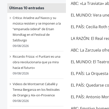
ABC: «La Traviata» a
Últimas 10 entradas
EL MUNDO: Vera une 
Critica: Ariadne auf Naxos y su
música resisten y se imponen a la
EL PAÍS: Cecilia Roth
“empanada sideral” de Ersan
Mondtag en el Festival de
LA RAZÓN: El Real rec
Salzburgo
09/08/2026
ABC: La Zarzuela ofr
Riccardo Frizza: «I Puritani es una
EL MUNDO: El Teatro 
obra revolucionaria que ya mira
hacia el futuro»
EL PAÍS: La Orquest
09/08/2026
Videos de Montserrat Caballé y
EL PAÍS: Quedarse c
Teresa Berganza en los festivales
de Orange y Aix-on-Provence
EL PAÍS: Antonio Mor
09/08/2026
ABC: Emotivo homenaj