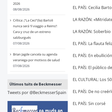
2026
EL PAÍS: Cecilia Bart
08/08/2026
LA RAZÓN: «Mitridat
Crítica: ¡“La Ceci”(lia) Bartoli
nunca será ‘Il viaggio a Reims’!
LA RAZÓN: Soberbio
Cara y cruz de un estreno
salzburgués
EL PAÍS: La flauta feli
07/08/2026
Brian Jagde cancela su agenda
EL PAÍS: En ebullici
veraniega por motivos de salud
07/08/2026
EL PAÍS: El público d
EL CULTURAL: Los 50
Últimos tuits de Beckmesser
EL PAÍS: De no creér
Tweets por @BeckmesserSpain
EL PAÍS: Sin corsé