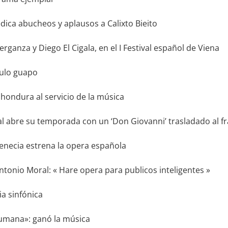
ica abucheos y aplausos a Calixto Bieito
ganza y Diego El Cigala, en el I Festival español de Viena
culo guapo
 hondura al servicio de la música
eal abre su temporada con un ‘Don Giovanni’ trasladado al 
enecia estrena la opera española
tonio Moral: « Hare opera para publicos inteligentes »
a sinfónica
umana»: ganó la música