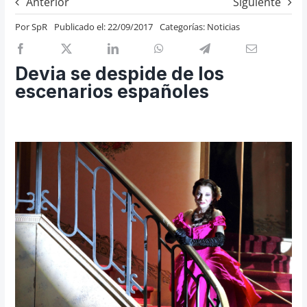
Anterior
Siguiente
Previos de ópera
Por
SpR
Publicado el: 22/09/2017
Categorías:
Noticias
Entrevistas
Recomendación
Devia se despide de los
Cosas de Beckmesser
escenarios españoles
Nosotros y privacidad
Buscar: