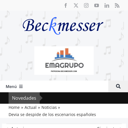
Saltar
al
contenido
Menú
Inicio
Novedades
Cri
Actual
Home
Actual
Noticias
Devia se despide de los escenarios españoles
Artículos
Crítica