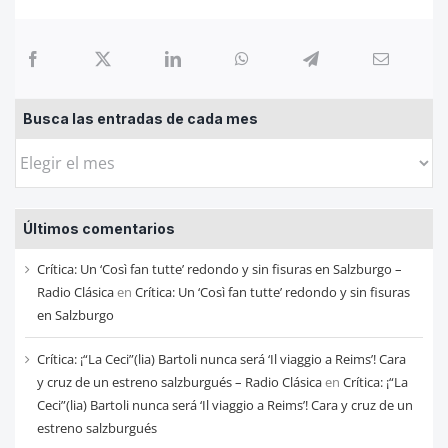
Busca las entradas de cada mes
Busca
las
entradas
Últimos comentarios
de
cada
Crítica: Un ‘Così fan tutte’ redondo y sin fisuras en Salzburgo –
mes
Radio Clásica
en
Crítica: Un ‘Così fan tutte’ redondo y sin fisuras
en Salzburgo
Crítica: ¡“La Ceci”(lia) Bartoli nunca será ‘Il viaggio a Reims’! Cara
y cruz de un estreno salzburgués – Radio Clásica
en
Crítica: ¡“La
Ceci”(lia) Bartoli nunca será ‘Il viaggio a Reims’! Cara y cruz de un
estreno salzburgués