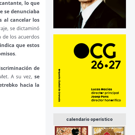
 cantante, lo que
ue se denunciaba
s al cancelar los
aje, se dictaminó
a de los acuerdos
 indica que estos
romisos
.
iscriminación de
Met. A su vez,
se
trebko hacia la
calendario operístico