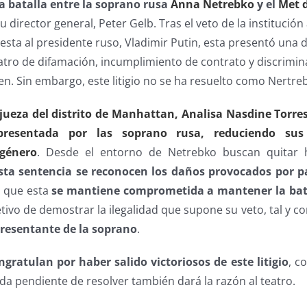
a batalla entre la soprano rusa
Anna Netrebko
y el
Met 
 director general, Peter Gelb. Tras el veto de la institución
 esta al presidente ruso, Vladimir Putin, esta presentó una
atro de difamación, incumplimiento de contrato y discrimin
en. Sin embargo, este litigio no se ha resuelto como Nertre
 jueza del distrito de Manhattan, Analisa Nasdine Torres
resentada por las soprano rusa, reduciendo sus
 género
. Desde el entorno de Netrebko buscan quitar h
sta sentencia se reconocen los daños provocados por pa
o que esta
se mantiene comprometida a mantener la bata
jetivo de demostrar la ilegalidad que supone su veto, tal y 
presentante de la soprano
.
ongratulan por haber salido victoriosos de este litigio
, c
a pendiente de resolver también dará la razón al teatro.