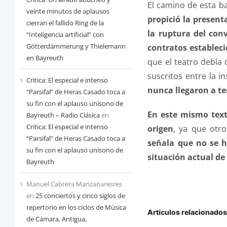
El camino de esta b
veinte minutos de aplausos
propició la presen
cierran el fallido Ring de la
la ruptura del conv
“Inteligencia artificial” con
Götterdämmerung y Thielemann
contratos establec
en Bayreuth
que el teatro debía
suscritos entre la i
Critica: El especial e intenso
nunca llegaron a t
“Parsifal” de Heras Casado toca a
su fin con el aplauso unísono de
En este mismo text
Bayreuth – Radio Clásica
en
Critica: El especial e intenso
origen
, ya que otr
“Parsifal” de Heras Casado toca a
señala que no se 
su fin con el aplauso unísono de
situación actual de
Bayreuth
Manuel Cabrera Manzanaresres
en
25 conciertos y cinco siglos de
repertorio en los ciclos de Música
Artículos relacionado
de Cámara, Antigua,