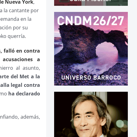
de Nueva York
,
 a la cantante por
 demanda en la
ación por su
bko querría
.
, falló en contra
 acusaciones a
ierro al asunto,
rte del Met a la
lla legal contra
como
ha declarado
onfiando, además,