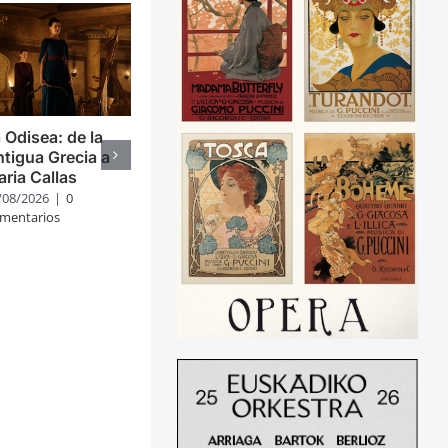
 Odisea: de la
tigua Grecia a
ria Callas
/08/2026
|
0
mentarios