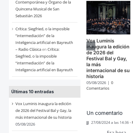
Contemporánea y Órgano de la
Quincena Musical de San
Sebastián 2026
Crítica: Siegfried, o la imposible
“intermediación” de la
Vox Luminis
Inteligencia artificial en Bayreuth
inaugura la edición
– Radio Clásica
en
Crítica:
de 2026 del
Siegfried, o la imposible
Festival Bal y Gay,
“intermediación” de la
la más
Inteligencia artificial en Bayreuth
internacional de su
historia
05/08/2026
|
0
Comentarios
Últimas 10 entradas
Vox Luminis inaugura la edición
de 2026 del Festival Bal y Gay, la
Un comentario
más internacional de su historia
JJ
27/08/2024 a las 14:36
- 
05/08/2026
Era hora.