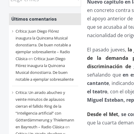
Nuevo capítulo en l
las
en concreto contra su
entradas
el apoyo anterior de
Últimos comentarios
de
que se acusaba al te
cada
Crítica: Juan Diego Flórez
nacionalidad de orig
mes
inaugura la Quincena Musical
donostiarra. De buen notable a
El pasado jueves,
la
ejemplar sobresaliente – Radio
de la demanda p
Clásica
en
Crítica: Juan Diego
Flórez inaugura la Quincena
discriminación de
Musical donostiarra. De buen
señalando que
en e
notable a ejemplar sobresaliente
cantante
, indicand
el teatro
, con el ob
Critica: Un airado abucheo y
Miguel Esteban, re
veinte minutos de aplausos
cierran el fallido Ring de la
“Inteligencia artificial” con
Desde el Met
, se c
Götterdämmerung y Thielemann
que la cuarta demand
en Bayreuth – Radio Clásica
en
Critica: Un airado abucheo y