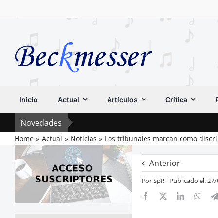
Saltar
al
contenido
Inicio
Actual
Artículos
Crítica
Novedades
Home
Actual
Noticias
Los tribunales marcan como discr
Anterior
Por
SpR
Publicado el: 27