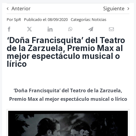
Previos de ópera
Anterior
Siguiente
Entrevistas
Por
SpR
Publicado el: 08/09/2020
Categorías:
Noticias
Recomendación
Cosas de Beckmesser
‘Doña Francisquita’ del Teatro
de la Zarzuela, Premio Max al
Nosotros y privacidad
mejor espectáculo musical o
Buscar:
lírico
‘Doña Francisquita’ del Teatro de la Zarzuela,
Premio Max al mejor espectáculo musical o lírico