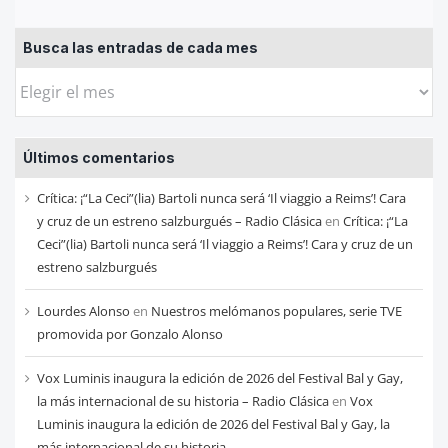
Busca las entradas de cada mes
Busca
las
entradas
Últimos comentarios
de
cada
Crítica: ¡“La Ceci”(lia) Bartoli nunca será ‘Il viaggio a Reims’! Cara
mes
y cruz de un estreno salzburgués – Radio Clásica
en
Crítica: ¡“La
Ceci”(lia) Bartoli nunca será ‘Il viaggio a Reims’! Cara y cruz de un
estreno salzburgués
Lourdes Alonso
en
Nuestros melómanos populares, serie TVE
promovida por Gonzalo Alonso
Vox Luminis inaugura la edición de 2026 del Festival Bal y Gay,
la más internacional de su historia – Radio Clásica
en
Vox
Luminis inaugura la edición de 2026 del Festival Bal y Gay, la
más internacional de su historia