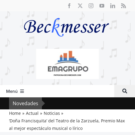
Saltar
al
contenido
Menú
Inicio
Novedades
Crít
Actual
Home
Actual
Noticias
‘Doña Francisquita’ del Teatro de la Zarzuela, Premio Max
Artículos
al mejor espectáculo musical o lírico
Crítica