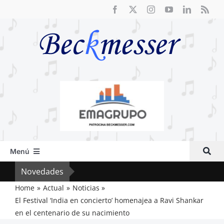
Saltar
al
contenido
Menú
Inicio
Novedades
Crít
Actual
Home
Actual
Noticias
El Festival ‘India en concierto’ homenajea a Ravi Shankar
Artículos
en el centenario de su nacimiento
Crítica