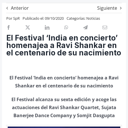
Previos de ópera
Anterior
Siguiente
Entrevistas
Por
SpR
Publicado el: 09/10/2020
Categorías:
Noticias
Recomendación
Cosas de Beckmesser
El Festival ‘India en concierto’
homenajea a Ravi Shankar en
Nosotros y privacidad
el centenario de su nacimiento
Buscar:
El Festival ‘India en concierto’ homenajea a Ravi
Shankar en el centenario de su nacimiento
El Festival alcanza su sexta edición y acoge las
actuaciones del Ravi Shankar Quartet, Sujata
Banerjee Dance Company y Somjit Dasgupta