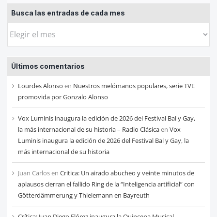
Busca las entradas de cada mes
Busca
las
entradas
Últimos comentarios
de
cada
Lourdes Alonso
en
Nuestros melómanos populares, serie TVE
mes
promovida por Gonzalo Alonso
Vox Luminis inaugura la edición de 2026 del Festival Bal y Gay,
la más internacional de su historia – Radio Clásica
en
Vox
Luminis inaugura la edición de 2026 del Festival Bal y Gay, la
más internacional de su historia
Juan Carlos
en
Critica: Un airado abucheo y veinte minutos de
aplausos cierran el fallido Ring de la “Inteligencia artificial” con
Götterdämmerung y Thielemann en Bayreuth
Crítica: Juan Diego Flórez inaugura la Quincena Musical