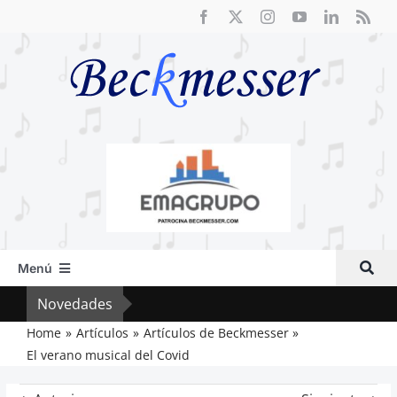
Saltar
al
contenido
Menú
Inicio
Novedades
Crít
Actual
Home
Artículos
Artículos de Beckmesser
El verano musical del Covid
Artículos
Crítica