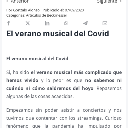
Anterior
Siguiente
Previos de ópera
Por
Gonzalo Alonso
Publicado el: 07/09/2020
Categorías:
Artículos de Beckmesser
Entrevistas
Recomendación
El verano musical del Covid
Cosas de Beckmesser
Nosotros y privacidad
Buscar:
El verano musical del Covid
Sí, ha sido
el verano musical más complicado que
hemos vivido
y lo peor es que
no sabemos ni
cuándo ni cómo saldremos del hoyo
. Repasemos
algunas de las cosas acaecidas.
Empezamos sin poder asistir a conciertos y nos
tuvimos que contentar con los streamings. Curioso
fenómeno que la pandemia ha impulsado por