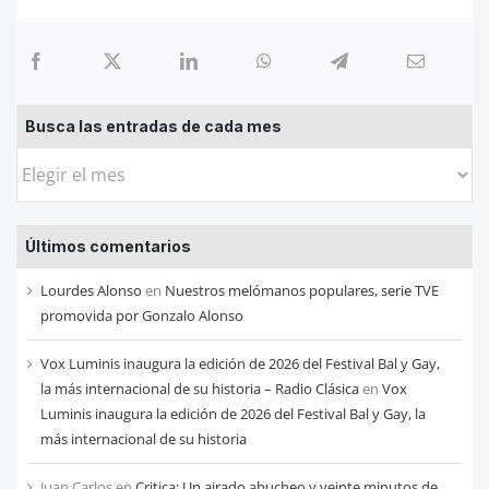
Busca las entradas de cada mes
Busca
las
entradas
Últimos comentarios
de
cada
Lourdes Alonso
en
Nuestros melómanos populares, serie TVE
mes
promovida por Gonzalo Alonso
Vox Luminis inaugura la edición de 2026 del Festival Bal y Gay,
la más internacional de su historia – Radio Clásica
en
Vox
Luminis inaugura la edición de 2026 del Festival Bal y Gay, la
más internacional de su historia
Juan Carlos
en
Critica: Un airado abucheo y veinte minutos de