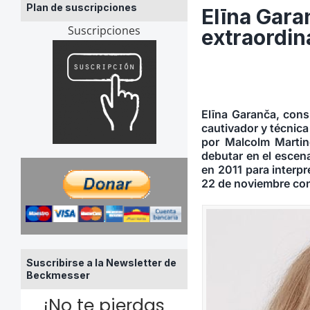
Plan de suscripciones
Elīna Garan
Suscripciones
extraordin
Elīna Garanča
, cons
cautivador y técnica
por
Malcolm Marti
debutar en el escen
en 2011 para interp
22 de noviembre co
Suscribirse a la Newsletter de
Beckmesser
¡No te pierdas