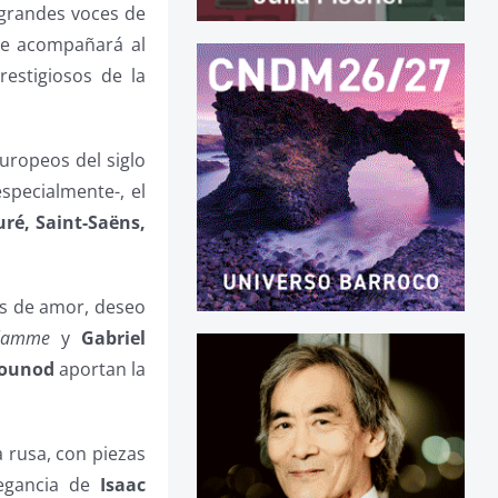
 grandes voces de
 le acompañará al
restigiosos de la
uropeos del siglo
specialmente-, el
ré, Saint-Saëns,
s de amor, deseo
flamme
y
Gabriel
ounod
aportan la
 rusa, con piezas
legancia de
Isaac