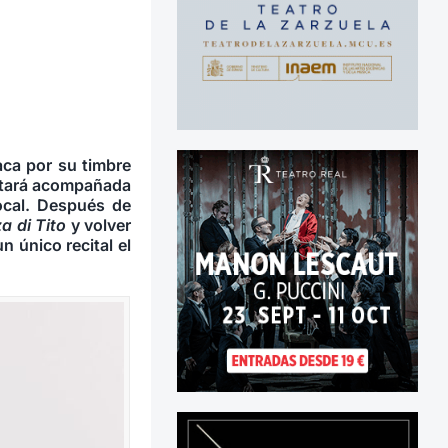
aca por su timbre
estará acompañada
ocal.
Después de
a di Tito
y volver
n único recital el