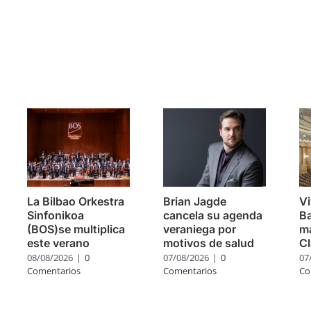
s
La Bilbao Orkestra
Brian Jagde
Vi
Sinfonikoa
cancela su agenda
Ba
(BOS)se multiplica
veraniega por
m
este verano
motivos de salud
Cl
08/08/2026
|
0
07/08/2026
|
0
07
Comentarios
Comentarios
Co