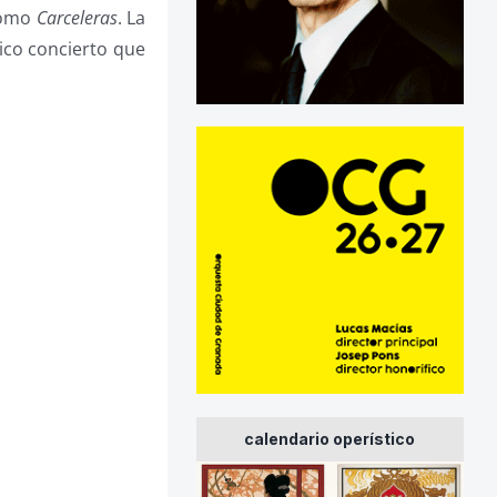
como
Carceleras
. La
ico concierto que
calendario operístico