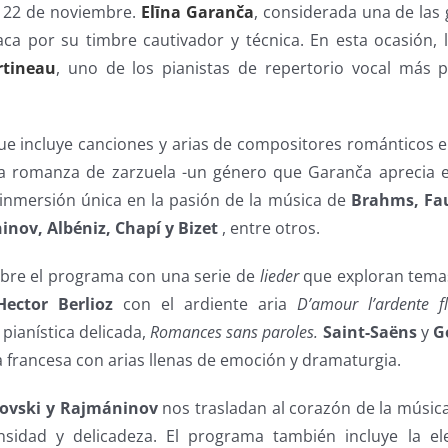
 22 de noviembre.
Elīna Garanča
, considerada una de las
staca por su timbre cautivador y técnica. En esta ocasión,
tineau
, uno de los pianistas de repertorio vocal más p
ue incluye canciones y arias de compositores románticos e
a romanza de zarzuela -un género que Garanča aprecia e
 inmersión única en la pasión de la música de
Brahms, Fau
nov, Albéniz, Chapí y Bizet
, entre otros.
bre el programa con una serie de
lieder
que exploran tema
Hector Berlioz
con el ardiente aria
D’amour l’ardente 
pianística delicada,
Romances sans paroles.
Saint-Saëns
y
G
 francesa con arias llenas de emoción y dramaturgia.
ovski y Rajmáninov
nos trasladan al corazón de la música
sidad y delicadeza. El programa también incluye la e