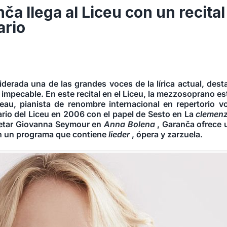
ča llega al Liceu con un recital
ario
iderada una de las grandes voces de la lírica actual, dest
 impecable. En este recital en el Liceu, la mezzosoprano 
neau
, pianista de renombre internacional en repertorio v
ario del Liceu en 2006 con el papel de Sesto en La
clemenz
retar Giovanna Seymour en
Anna Bolena
, Garanča ofrece u
n un programa que contiene
lieder
, ópera y zarzuela.