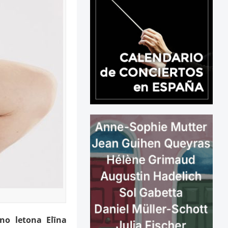
rano letona
Elīna