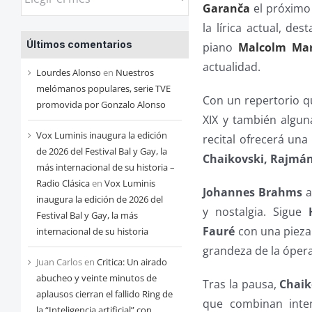
Garanča
el próximo
las
la lírica actual, de
entradas
Últimos comentarios
piano
Malcolm Mar
de
actualidad.
cada
Lourdes Alonso
en
Nuestros
mes
melómanos populares, serie TVE
Con un repertorio q
promovida por Gonzalo Alonso
XIX y también algun
Vox Luminis inaugura la edición
recital ofrecerá una
de 2026 del Festival Bal y Gay, la
Chaikovski, Rajmáni
más internacional de su historia –
Radio Clásica
en
Vox Luminis
Johannes Brahms
a
inaugura la edición de 2026 del
y nostalgia. Sigue
Festival Bal y Gay, la más
Fauré
con una pieza 
internacional de su historia
grandeza de la ópera
Juan Carlos
en
Critica: Un airado
abucheo y veinte minutos de
Tras la pausa,
Chaik
aplausos cierran el fallido Ring de
que combinan inten
la “Inteligencia artificial” con