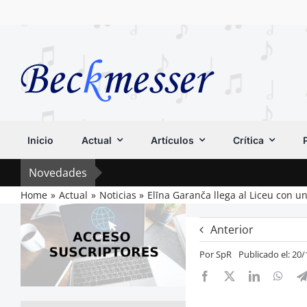
Saltar
al
contenido
Inicio
Actual
Artículos
Crítica
Novedades
Home
Actual
Noticias
Elīna Garanča llega al Liceu con un
Anterior
Por
SpR
Publicado el: 20