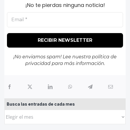
¡No te pierdas ninguna noticia!
¡No enviamos spam! Lee nuestra
política de
privacidad
para más información.
Busca las entradas de cada mes
Busca
las
entradas