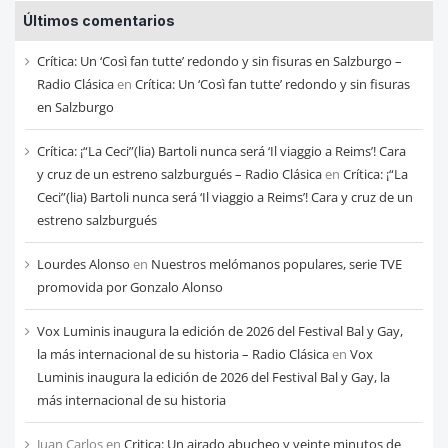
Últimos comentarios
de
cada
Crítica: Un ‘Così fan tutte’ redondo y sin fisuras en Salzburgo –
mes
Radio Clásica
en
Crítica: Un ‘Così fan tutte’ redondo y sin fisuras
en Salzburgo
Crítica: ¡“La Ceci”(lia) Bartoli nunca será ‘Il viaggio a Reims’! Cara
y cruz de un estreno salzburgués – Radio Clásica
en
Crítica: ¡“La
Ceci”(lia) Bartoli nunca será ‘Il viaggio a Reims’! Cara y cruz de un
estreno salzburgués
Lourdes Alonso
en
Nuestros melómanos populares, serie TVE
promovida por Gonzalo Alonso
Vox Luminis inaugura la edición de 2026 del Festival Bal y Gay,
la más internacional de su historia – Radio Clásica
en
Vox
Luminis inaugura la edición de 2026 del Festival Bal y Gay, la
más internacional de su historia
Juan Carlos
en
Critica: Un airado abucheo y veinte minutos de