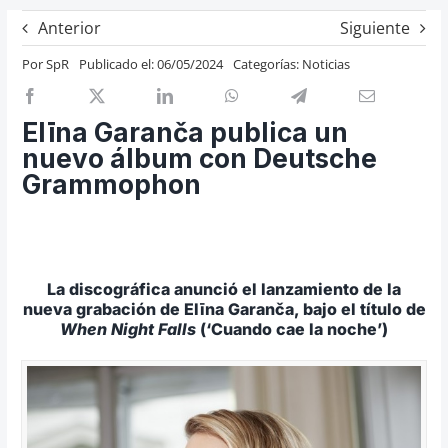
Previos de ópera
Anterior
Siguiente
Entrevistas
Por
SpR
Publicado el: 06/05/2024
Categorías:
Noticias
Recomendación
Cosas de Beckmesser
Elīna Garanča publica un
nuevo álbum con Deutsche
Nosotros y privacidad
Grammophon
Buscar:
La discográfica anunció el lanzamiento de la
nueva grabación de Elīna Garanča, bajo el título de
When Night Falls
(‘Cuando cae la noche’)