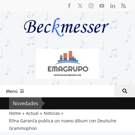
Saltar
al
contenido
Menú
Inicio
Novedades
Cri
Actual
Home
Actual
Noticias
Elīna Garanča publica un nuevo álbum con Deutsche
Artículos
Grammophon
Crítica