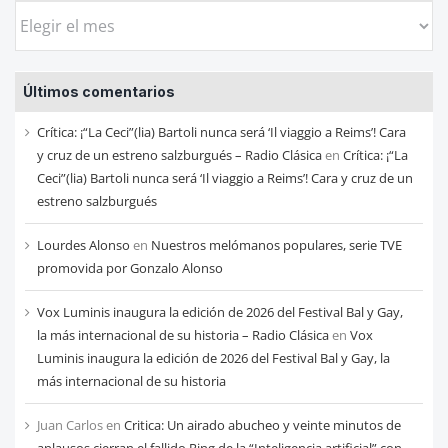
Busca
las
entradas
Últimos comentarios
de
cada
Crítica: ¡“La Ceci”(lia) Bartoli nunca será ‘Il viaggio a Reims’! Cara
mes
y cruz de un estreno salzburgués – Radio Clásica
en
Crítica: ¡“La
Ceci”(lia) Bartoli nunca será ‘Il viaggio a Reims’! Cara y cruz de un
estreno salzburgués
Lourdes Alonso
en
Nuestros melómanos populares, serie TVE
promovida por Gonzalo Alonso
Vox Luminis inaugura la edición de 2026 del Festival Bal y Gay,
la más internacional de su historia – Radio Clásica
en
Vox
Luminis inaugura la edición de 2026 del Festival Bal y Gay, la
más internacional de su historia
Juan Carlos
en
Critica: Un airado abucheo y veinte minutos de