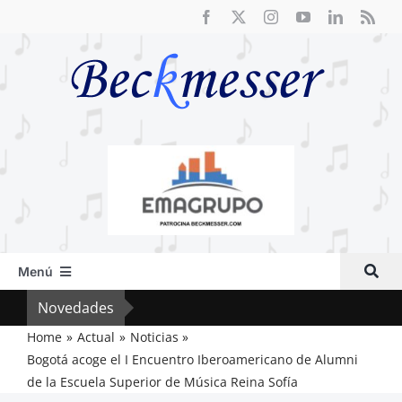
Saltar
al
contenido
Menú
Inicio
Novedades
Crít
Actual
Home
Actual
Noticias
Bogotá acoge el I Encuentro Iberoamericano de Alumni
Artículos
de la Escuela Superior de Música Reina Sofía
Crítica