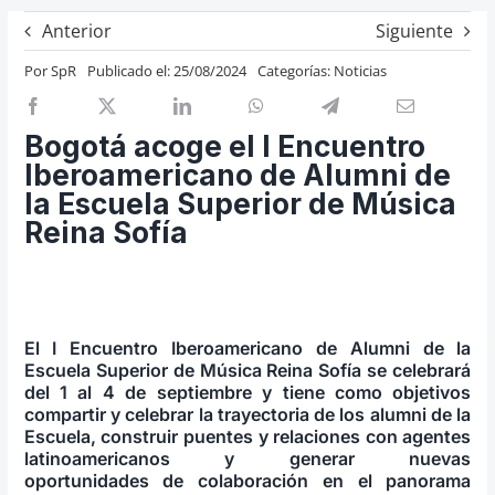
Previos de ópera
Anterior
Siguiente
Entrevistas
Por
SpR
Publicado el: 25/08/2024
Categorías:
Noticias
Recomendación
Cosas de Beckmesser
Bogotá acoge el I Encuentro
Iberoamericano de Alumni de
Nosotros y privacidad
la Escuela Superior de Música
Buscar:
Reina Sofía
El I Encuentro Iberoamericano de Alumni de la
Escuela Superior de Música Reina Sofía se celebrará
del 1 al 4 de septiembre y tiene como objetivos
compartir
y celebrar
la trayectoria de los alumni de la
Escuela, construir
puentes y relaciones con agentes
latinoamericanos y generar nuevas
oportunidades
de colaboración en el panorama