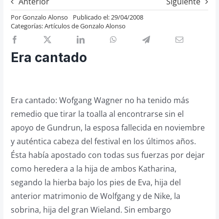
Anterior
Siguiente
Previos de ópera
Por
Gonzalo Alonso
Publicado el: 29/04/2008
Categorías:
Artículos de Gonzalo Alonso
Entrevistas
Recomendación
Era cantado
Cosas de Beckmesser
Nosotros y privacidad
Buscar:
Era cantado: Wofgang Wagner no ha tenido más
remedio que tirar la toalla al encontrarse sin el
apoyo de Gundrun, la esposa fallecida en noviembre
y auténtica cabeza del festival en los últimos años.
Ésta había apostado con todas sus fuerzas por dejar
como heredera a la hija de ambos Katharina,
segando la hierba bajo los pies de Eva, hija del
anterior matrimonio de Wolfgang y de Nike, la
sobrina, hija del gran Wieland. Sin embargo