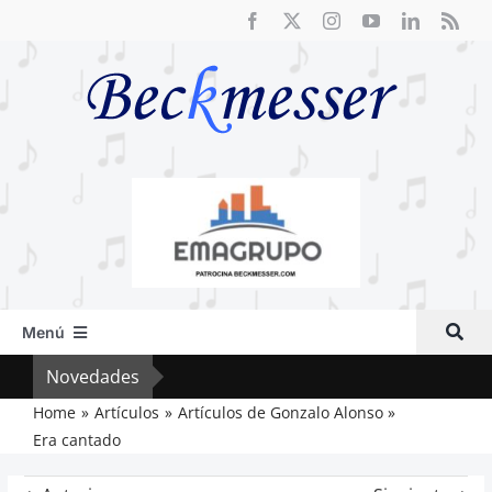
Saltar
al
contenido
Menú
Inicio
Novedades
El F
Actual
Home
Artículos
Artículos de Gonzalo Alonso
Era cantado
Artículos
Crítica