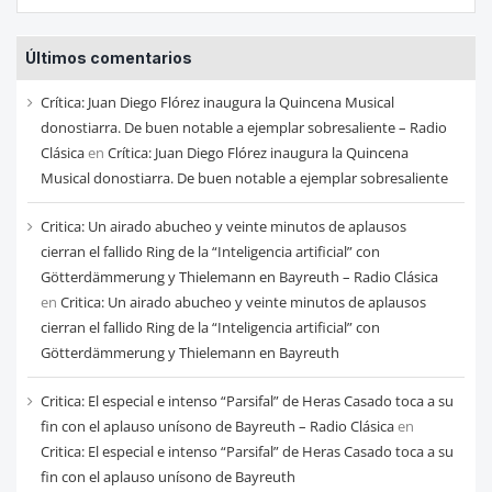
las
entradas
Últimos comentarios
de
cada
Crítica: Juan Diego Flórez inaugura la Quincena Musical
mes
donostiarra. De buen notable a ejemplar sobresaliente – Radio
Clásica
en
Crítica: Juan Diego Flórez inaugura la Quincena
Musical donostiarra. De buen notable a ejemplar sobresaliente
Critica: Un airado abucheo y veinte minutos de aplausos
cierran el fallido Ring de la “Inteligencia artificial” con
Götterdämmerung y Thielemann en Bayreuth – Radio Clásica
en
Critica: Un airado abucheo y veinte minutos de aplausos
cierran el fallido Ring de la “Inteligencia artificial” con
Götterdämmerung y Thielemann en Bayreuth
Critica: El especial e intenso “Parsifal” de Heras Casado toca a su
fin con el aplauso unísono de Bayreuth – Radio Clásica
en
Critica: El especial e intenso “Parsifal” de Heras Casado toca a su
fin con el aplauso unísono de Bayreuth