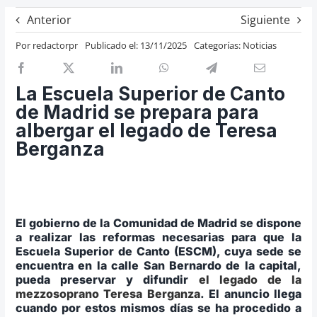
Previos de ópera
Anterior
Siguiente
Entrevistas
Por
redactorpr
Publicado el: 13/11/2025
Categorías:
Noticias
Recomendación
Cosas de Beckmesser
La Escuela Superior de Canto
de Madrid se prepara para
Nosotros y privacidad
albergar el legado de Teresa
Buscar:
Berganza
El gobierno de la Comunidad de Madrid se dispone
a realizar las reformas necesarias para que la
Escuela Superior de Canto (ESCM), cuya sede se
encuentra en la calle San Bernardo de la capital,
pueda preservar y difundir
el legado de la
mezzosoprano Teresa Berganza
. El anuncio llega
cuando por estos mismos días se ha procedido a