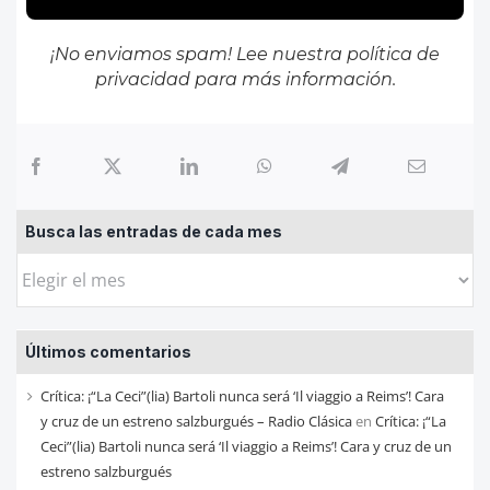
¡No enviamos spam! Lee nuestra
política de
privacidad
para más información.
Busca las entradas de cada mes
Busca
las
entradas
Últimos comentarios
de
cada
Crítica: ¡“La Ceci”(lia) Bartoli nunca será ‘Il viaggio a Reims’! Cara
mes
y cruz de un estreno salzburgués – Radio Clásica
en
Crítica: ¡“La
Ceci”(lia) Bartoli nunca será ‘Il viaggio a Reims’! Cara y cruz de un
estreno salzburgués