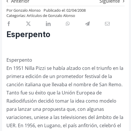
Anterior
Siguiente
Previos de ópera
Por
Gonzalo Alonso
Publicado el: 02/04/2008
Categorías:
Artículos de Gonzalo Alonso
Entrevistas
Recomendación
Esperpento
Cosas de Beckmesser
Nosotros y privacidad
Buscar:
Esperpento
En 1951 Nilla Pizzi se había alzado con el triunfo en la
primera edición de un prometedor festival de la
canción italiana que llevaba el nombre de San Remo.
Tanto fue su éxito que la Unión Europea de
Radiodifusión decidió tomar la idea como modelo
para lanzar una propuesta que, con algunas
variaciones, uniese a las televisiones del ámbito de la
UER. En 1956, en Lugano, el país anfitrión, celebró el