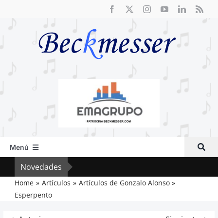
Saltar
al
contenido
Menú
Inicio
Novedades
Cri
Actual
Home
Artículos
Artículos de Gonzalo Alonso
Esperpento
Artículos
Crítica