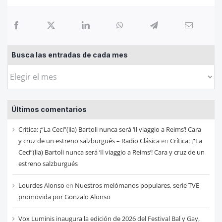
Busca las entradas de cada mes
Busca
las
entradas
Últimos comentarios
de
cada
Crítica: ¡“La Ceci”(lia) Bartoli nunca será ‘Il viaggio a Reims’! Cara
mes
y cruz de un estreno salzburgués – Radio Clásica
en
Crítica: ¡“La
Ceci”(lia) Bartoli nunca será ‘Il viaggio a Reims’! Cara y cruz de un
estreno salzburgués
Lourdes Alonso
en
Nuestros melómanos populares, serie TVE
promovida por Gonzalo Alonso
Vox Luminis inaugura la edición de 2026 del Festival Bal y Gay,