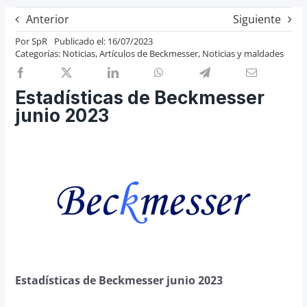
Previos de ópera
Anterior
Siguiente
Entrevistas
Por
SpR
Publicado el: 16/07/2023
Categorías:
Noticias
,
Artículos de Beckmesser
,
Noticias y maldades
Recomendación
Cosas de Beckmesser
Estadísticas de Beckmesser
Nosotros y privacidad
junio 2023
Buscar:
Estadísticas de Beckmesser junio 2023