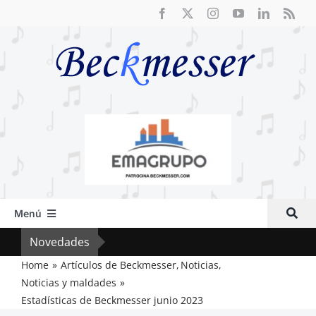
Saltar
al
contenido
Menú
Inicio
Novedades
Crít
Actual
Home
Artículos de Beckmesser
Noticias
Noticias y maldades
Artículos
Estadísticas de Beckmesser junio 2023
Crítica