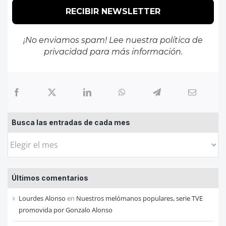
¡No enviamos spam! Lee nuestra
política de
privacidad
para más información.
Busca las entradas de cada mes
Busca
las
entradas
Últimos comentarios
de
cada
Lourdes Alonso
en
Nuestros melómanos populares, serie TVE
mes
promovida por Gonzalo Alonso