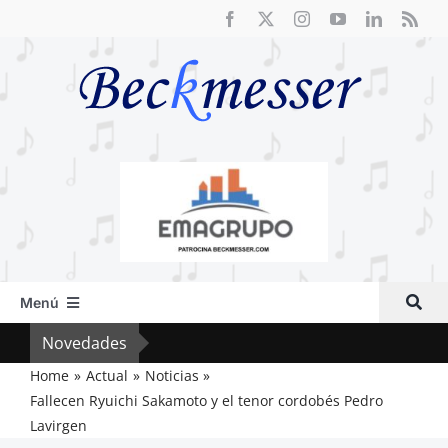
Saltar
al
contenido
Menú
Inicio
Novedades
Crít
Actual
Home
Actual
Noticias
Fallecen Ryuichi Sakamoto y el tenor cordobés Pedro
Artículos
Lavirgen
Crítica