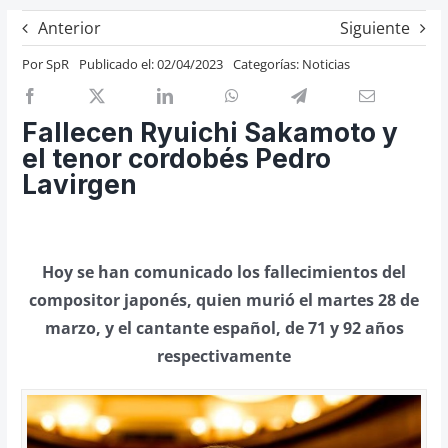
Previos de ópera
Anterior
Siguiente
Entrevistas
Por
SpR
Publicado el: 02/04/2023
Categorías:
Noticias
Recomendación
Cosas de Beckmesser
Fallecen Ryuichi Sakamoto y
el tenor cordobés Pedro
Nosotros y privacidad
Lavirgen
Buscar:
Hoy se han comunicado los fallecimientos del
compositor japonés, quien murió el martes 28 de
marzo, y el cantante español, de 71 y 92 años
respectivamente