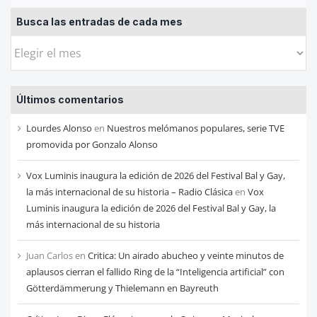
Busca las entradas de cada mes
Busca
las
entradas
Últimos comentarios
de
cada
Lourdes Alonso
en
Nuestros melómanos populares, serie TVE
mes
promovida por Gonzalo Alonso
Vox Luminis inaugura la edición de 2026 del Festival Bal y Gay,
la más internacional de su historia – Radio Clásica
en
Vox
Luminis inaugura la edición de 2026 del Festival Bal y Gay, la
más internacional de su historia
Juan Carlos
en
Critica: Un airado abucheo y veinte minutos de
aplausos cierran el fallido Ring de la “Inteligencia artificial” con
Götterdämmerung y Thielemann en Bayreuth