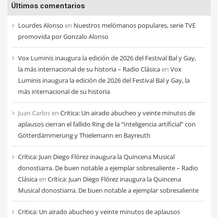
Últimos comentarios
de
cada
Lourdes Alonso
en
Nuestros melómanos populares, serie TVE
mes
promovida por Gonzalo Alonso
Vox Luminis inaugura la edición de 2026 del Festival Bal y Gay,
la más internacional de su historia – Radio Clásica
en
Vox
Luminis inaugura la edición de 2026 del Festival Bal y Gay, la
más internacional de su historia
Juan Carlos
en
Critica: Un airado abucheo y veinte minutos de
aplausos cierran el fallido Ring de la “Inteligencia artificial” con
Götterdämmerung y Thielemann en Bayreuth
Crítica: Juan Diego Flórez inaugura la Quincena Musical
donostiarra. De buen notable a ejemplar sobresaliente – Radio
Clásica
en
Crítica: Juan Diego Flórez inaugura la Quincena
Musical donostiarra. De buen notable a ejemplar sobresaliente
Critica: Un airado abucheo y veinte minutos de aplausos