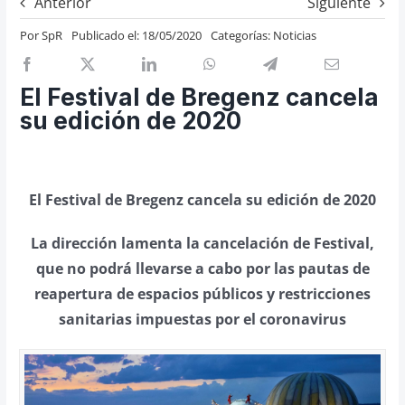
Anterior
Siguiente
Previos de ópera
Por
SpR
Publicado el: 18/05/2020
Categorías:
Noticias
Entrevistas
Recomendación
El Festival de Bregenz cancela
Cosas de Beckmesser
su edición de 2020
Nosotros y privacidad
Buscar:
El Festival de Bregenz cancela su edición de 2020
La dirección lamenta la cancelación de Festival,
que no podrá llevarse a cabo por las pautas de
reapertura de espacios públicos y restricciones
sanitarias impuestas por el coronavirus