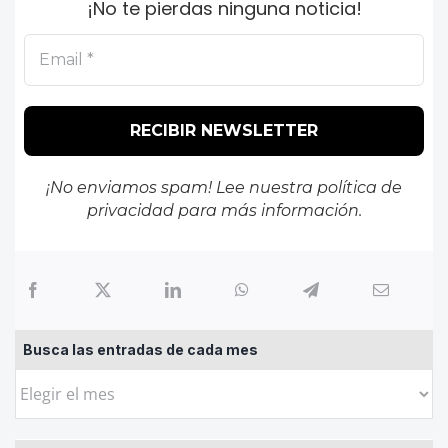
¡No te pierdas ninguna noticia!
¡No enviamos spam! Lee nuestra
política de
privacidad
para más información.
Busca las entradas de cada mes
Busca
las
entradas