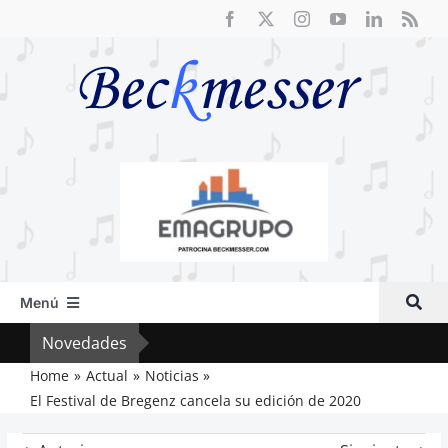
Saltar
al
contenido
Menú
Inicio
Novedades
Crít
Actual
Home
Actual
Noticias
El Festival de Bregenz cancela su edición de 2020
Artículos
Crítica