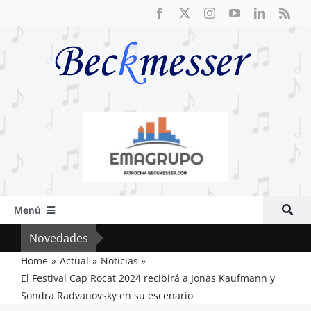
Saltar
al
contenido
Menú
Inicio
Novedades
Crít
Actual
Home
Actual
Noticias
El Festival Cap Rocat 2024 recibirá a Jonas Kaufmann y
Artículos
Sondra Radvanovsky en su escenario
Crítica