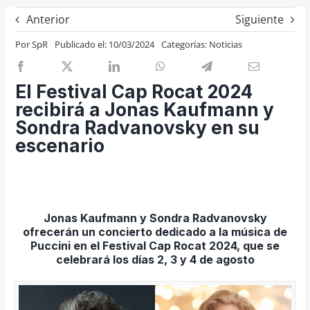
Previos de ópera
Anterior
Siguiente
Entrevistas
Por
SpR
Publicado el: 10/03/2024
Categorías:
Noticias
Recomendación
Cosas de Beckmesser
El Festival Cap Rocat 2024
recibirá a Jonas Kaufmann y
Nosotros y privacidad
Sondra Radvanovsky en su
Buscar:
escenario
Jonas Kaufmann y Sondra Radvanovsky
ofrecerán un concierto dedicado a la música de
Puccini en el Festival Cap Rocat 2024, que se
celebrará los días 2, 3 y 4 de agosto