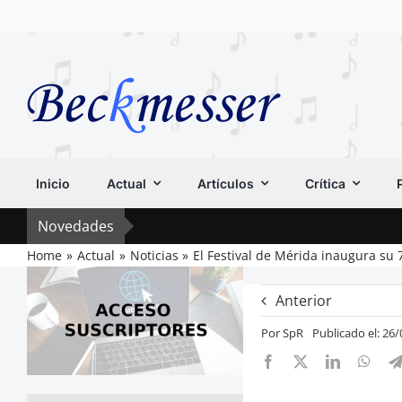
Saltar
al
contenido
Inicio
Actual
Artículos
Crítica
Novedades
Home
Actual
Noticias
El Festival de Mérida inaugura su 
Anterior
Por
SpR
Publicado el: 26