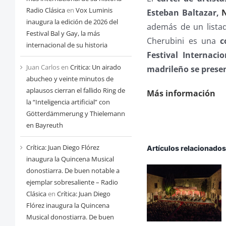
Radio Clásica
en
Vox Luminis
Esteban Baltazar,
inaugura la edición de 2026 del
además de un listad
Festival Bal y Gay, la más
Cherubini es una
c
internacional de su historia
Festival Internaci
Juan Carlos
en
Critica: Un airado
madrileño se presen
abucheo y veinte minutos de
aplausos cierran el fallido Ring de
Más información
la “Inteligencia artificial” con
Götterdämmerung y Thielemann
en Bayreuth
Crítica: Juan Diego Flórez
Artículos relacionado
inaugura la Quincena Musical
donostiarra. De buen notable a
ejemplar sobresaliente – Radio
Clásica
en
Crítica: Juan Diego
Flórez inaugura la Quincena
Musical donostiarra. De buen