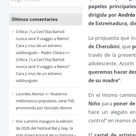
las
papeles principale
entradas
dirigida por
Andrés
Últimos comentarios
de
de Extremadura, di
cada
Crítica: ¡“La Ceci”(lia) Bartoli
La propuesta que in
mes
nunca será ‘Il viaggio a Reims’!
Cara y cruz de un estreno
de Cherubini
, que
p
salzburgués – Radio Clásica
en
través de la presen
Crítica: ¡“La Ceci”(lia) Bartoli
adolescente, Azorín 
nunca será ‘Il viaggio a Reims’!
queremos hacer desd
Cara y cruz de un estreno
de su madre”
.
salzburgués
Lourdes Alonso
en
Nuestros
En el mismo camino,
melómanos populares, serie TVE
Niño
para
poner de
promovida por Gonzalo Alonso
hace un alegato en
control” en manos d
Vox Luminis inaugura la edición
de 2026 del Festival Bal y Gay, la
El
cartel de artista
más internacional de su historia –