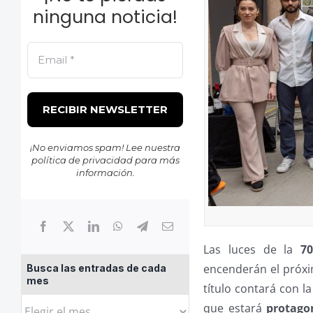
ninguna noticia!
¡No enviamos spam! Lee nuestra
política de privacidad
para más
información.
Las luces de la
7
encenderán el próxi
Busca las entradas de cada
mes
título contará con l
Busca
que estará
protago