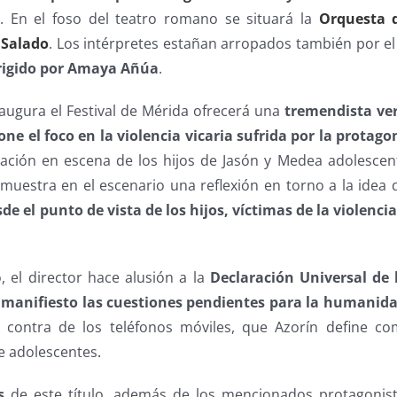
s
. En el foso del teatro romano se situará la
Orquesta 
 Salado
. Los intérpretes estañan arropados también por e
rigido por Amaya Añúa
.
augura el Festival de Mérida ofrecerá una
tremendista ver
one el foco en la violencia vicaria sufrida por la protagon
tación en escena de los hijos de Jasón y Medea adolesce
muestra en el escenario una reflexión en torno a la idea 
e el punto de vista de los hijos, víctimas de la violenci
 el director hace alusión a la
Declaración Universal de 
 manifiesto las cuestiones pendientes para la humanid
 contra de los teléfonos móviles, que Azorín define c
e adolescentes
.
s
de este título, además de los mencionados protagonist