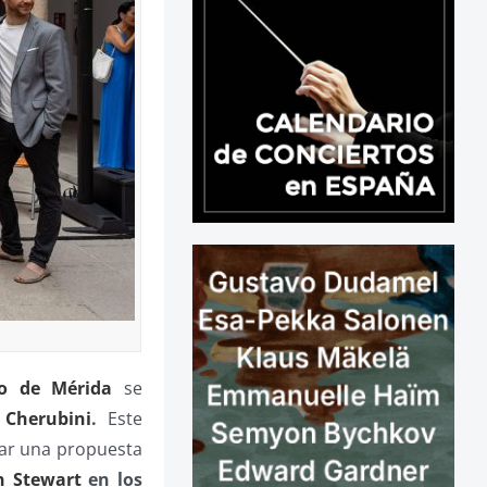
co de Mérida
se
i Cherubini
.
Este
ear una propuesta
 Stewart
en los