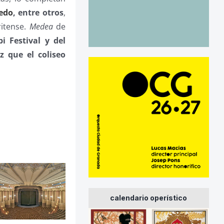
edo
, entre otros
,
ritense.
Medea
de
i Festival y del
z que el coliseo
calendario operístico