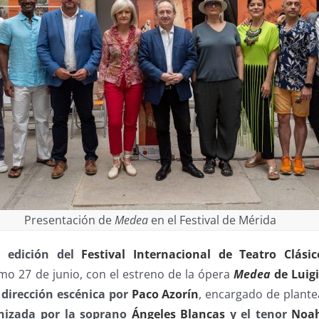
Presentación de
Medea
en el Festival de Mérida
0 edición del
Festival Internacional de Teatro Clási
mo 27 de junio, con el estreno de la ópera
Medea
de Luig
a
dirección escénica por
Paco Azorín
, encargado de plant
nizada por la soprano
Ángeles Blancas
y el tenor
Noah