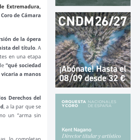
de Extremadura
,
l
Coro de Cámara
sión de la ópera
ista del título
. A
ntes en una etapa
de
“qué sociedad
a vicaria a manos
los Derechos del
ad
, a la par que se
omo un “arma sin
as, lo completan