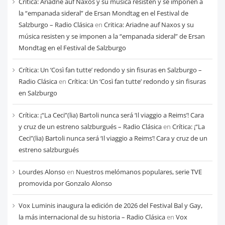
Critica: Ariadne auf Naxos y su música resisten y se imponen a
mes
la “empanada sideral” de Ersan Mondtag en el Festival de
Salzburgo – Radio Clásica
en
Critica: Ariadne auf Naxos y su
música resisten y se imponen a la “empanada sideral” de Ersan
Mondtag en el Festival de Salzburgo
Crítica: Un ‘Così fan tutte’ redondo y sin fisuras en Salzburgo –
Radio Clásica
en
Crítica: Un ‘Così fan tutte’ redondo y sin fisuras
en Salzburgo
Crítica: ¡“La Ceci”(lia) Bartoli nunca será ‘Il viaggio a Reims’! Cara
y cruz de un estreno salzburgués – Radio Clásica
en
Crítica: ¡“La
Ceci”(lia) Bartoli nunca será ‘Il viaggio a Reims’! Cara y cruz de un
estreno salzburgués
Lourdes Alonso
en
Nuestros melómanos populares, serie TVE
promovida por Gonzalo Alonso
Vox Luminis inaugura la edición de 2026 del Festival Bal y Gay,
la más internacional de su historia – Radio Clásica
en
Vox