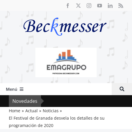
Saltar
al
contenido
Menú
Inicio
Novedades
El R
Actual
Home
Actual
Noticias
El Festival de Granada desvela los detalles de su
Artículos
programación de 2020
Crítica