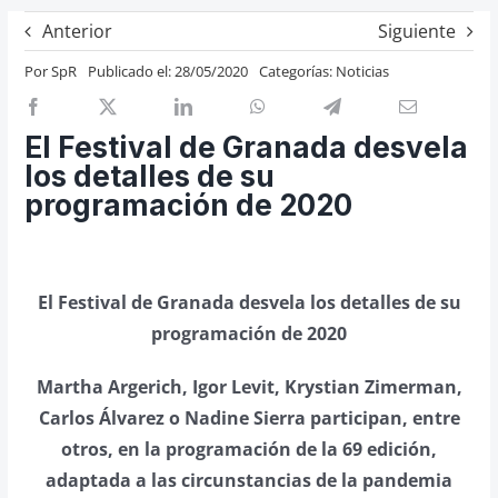
Previos de ópera
Anterior
Siguiente
Entrevistas
Por
SpR
Publicado el: 28/05/2020
Categorías:
Noticias
Recomendación
Cosas de Beckmesser
El Festival de Granada desvela
los detalles de su
Nosotros y privacidad
programación de 2020
Buscar:
El Festival de Granada desvela los detalles de su
programación de 2020
Martha Argerich, Igor Levit,
Krystian Zimerman,
Carlos Álvarez o Nadine Sierra participan, entre
otros, en la programación de la 69 edición,
adaptada a las circunstancias de la pandemia