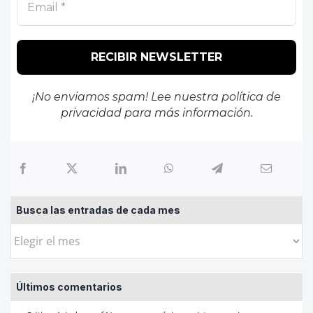
¡No enviamos spam! Lee nuestra
política de
privacidad
para más información.
Busca las entradas de cada mes
Busca
las
entradas
Últimos comentarios
de
cada