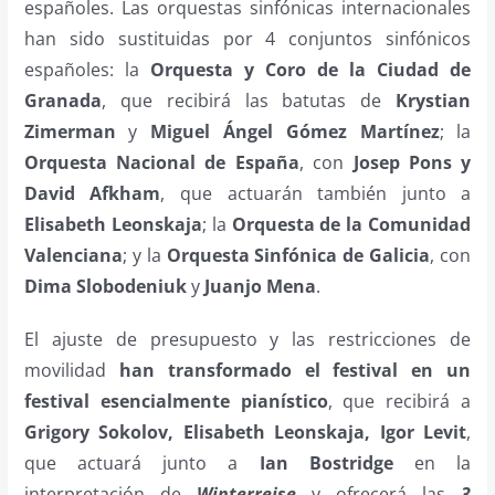
españoles. Las orquestas sinfónicas internacionales
han sido sustituidas por 4 conjuntos sinfónicos
españoles: la
Orquesta y Coro de la Ciudad de
Granada
, que recibirá las batutas de
Krystian
Zimerman
y
Miguel Ángel Gómez Martínez
; la
Orquesta Nacional de España
, con
Josep Pons y
David Afkham
, que actuarán también junto a
Elisabeth Leonskaja
; la
Orquesta de la Comunidad
Valenciana
; y la
Orquesta Sinfónica de Galicia
, con
Dima Slobodeniuk
y
Juanjo Mena
.
El ajuste de presupuesto y las restricciones de
movilidad
han transformado el festival en un
festival esencialmente pianístico
, que recibirá a
Grigory Sokolov, Elisabeth Leonskaja, Igor Levit
,
que actuará junto a
Ian Bostridge
en la
interpretación de
Winterreise
y ofrecerá las
3