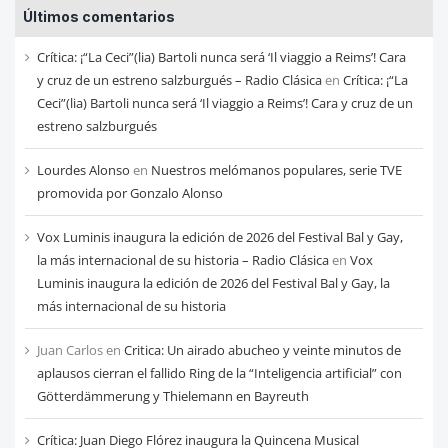
Últimos comentarios
de
cada
Crítica: ¡“La Ceci”(lia) Bartoli nunca será ‘Il viaggio a Reims’! Cara
mes
y cruz de un estreno salzburgués – Radio Clásica
en
Crítica: ¡“La
Ceci”(lia) Bartoli nunca será ‘Il viaggio a Reims’! Cara y cruz de un
estreno salzburgués
Lourdes Alonso
en
Nuestros melómanos populares, serie TVE
promovida por Gonzalo Alonso
Vox Luminis inaugura la edición de 2026 del Festival Bal y Gay,
la más internacional de su historia – Radio Clásica
en
Vox
Luminis inaugura la edición de 2026 del Festival Bal y Gay, la
más internacional de su historia
Juan Carlos
en
Critica: Un airado abucheo y veinte minutos de
aplausos cierran el fallido Ring de la “Inteligencia artificial” con
Götterdämmerung y Thielemann en Bayreuth
Crítica: Juan Diego Flórez inaugura la Quincena Musical