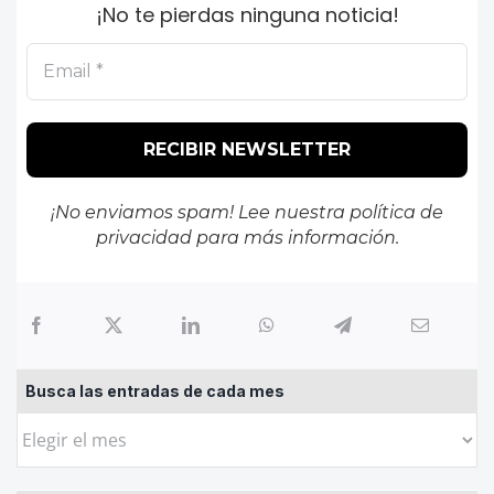
¡No te pierdas ninguna noticia!
¡No enviamos spam! Lee nuestra
política de
privacidad
para más información.
Busca las entradas de cada mes
Busca
las
entradas