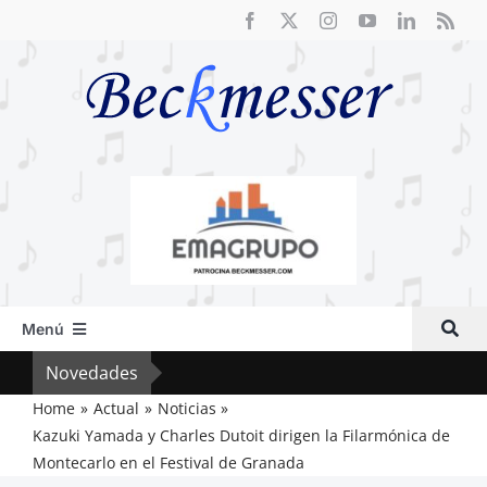
Saltar
al
contenido
Menú
Inicio
Novedades
Crít
Actual
Home
Actual
Noticias
Kazuki Yamada y Charles Dutoit dirigen la Filarmónica de
Artículos
Montecarlo en el Festival de Granada
Crítica