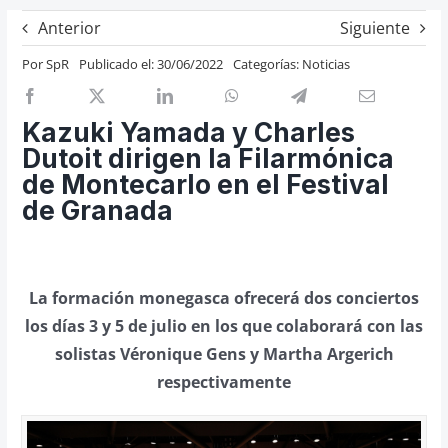
Previos de ópera
Anterior
Siguiente
Entrevistas
Por
SpR
Publicado el: 30/06/2022
Categorías:
Noticias
Recomendación
Cosas de Beckmesser
Kazuki Yamada y Charles
Dutoit dirigen la Filarmónica
Nosotros y privacidad
de Montecarlo en el Festival
Buscar:
de Granada
La formación monegasca ofrecerá dos conciertos
los días 3 y 5 de julio en los que colaborará con las
solistas Véronique Gens y Martha Argerich
respectivamente