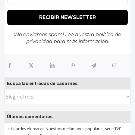
¡No enviamos spam! Lee nuestra
política de
privacidad
para más información.
Busca las entradas de cada mes
Busca
las
entradas
Últimos comentarios
de
cada
Lourdes Alonso
en
Nuestros melómanos populares, serie TVE