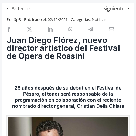
Previos de ópera
Anterior
Siguiente
Entrevistas
Por
SpR
Publicado el: 02/12/2021
Categorías:
Noticias
Recomendación
Cosas de Beckmesser
Juan Diego Flórez, nuevo
director artístico del Festival
Nosotros y privacidad
de Ópera de Rossini
Buscar:
25 años después de su debut en el Festival de
Pésaro, el tenor será responsable de la
programación en colaboración con el reciente
nombrado director general, Cristian Della Chiara