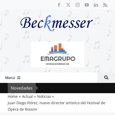
Saltar
al
contenido
Menú
Inicio
Novedades
El F
Actual
Home
Actual
Noticias
Juan Diego Flórez, nuevo director artístico del Festival de
Artículos
Ópera de Rossini
Crítica