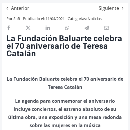
Previos de ópera
Anterior
Siguiente
Entrevistas
Por
SpR
Publicado el: 11/04/2021
Categorías:
Noticias
Recomendación
Cosas de Beckmesser
La Fundación Baluarte celebra
el 70 aniversario de Teresa
Nosotros y privacidad
Catalán
Buscar:
La Fundación Baluarte celebra el 70 aniversario de
Teresa Catalán
La agenda para conmemorar el aniversario
incluye conciertos, el estreno absoluto de su
última obra, una exposición y una mesa redonda
sobre las mujeres en la música