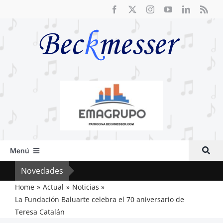
Saltar
al
contenido
Menú
Inicio
Novedades
Vox 
Actual
Home
Actual
Noticias
La Fundación Baluarte celebra el 70 aniversario de
Artículos
Teresa Catalán
Crítica