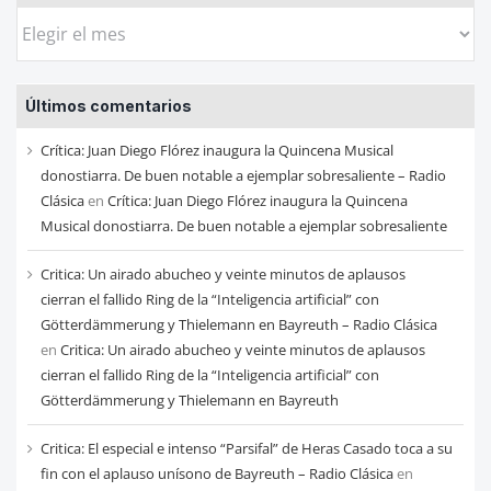
Busca
las
entradas
Últimos comentarios
de
cada
Crítica: Juan Diego Flórez inaugura la Quincena Musical
mes
donostiarra. De buen notable a ejemplar sobresaliente – Radio
Clásica
en
Crítica: Juan Diego Flórez inaugura la Quincena
Musical donostiarra. De buen notable a ejemplar sobresaliente
Critica: Un airado abucheo y veinte minutos de aplausos
cierran el fallido Ring de la “Inteligencia artificial” con
Götterdämmerung y Thielemann en Bayreuth – Radio Clásica
en
Critica: Un airado abucheo y veinte minutos de aplausos
cierran el fallido Ring de la “Inteligencia artificial” con
Götterdämmerung y Thielemann en Bayreuth
Critica: El especial e intenso “Parsifal” de Heras Casado toca a su
fin con el aplauso unísono de Bayreuth – Radio Clásica
en