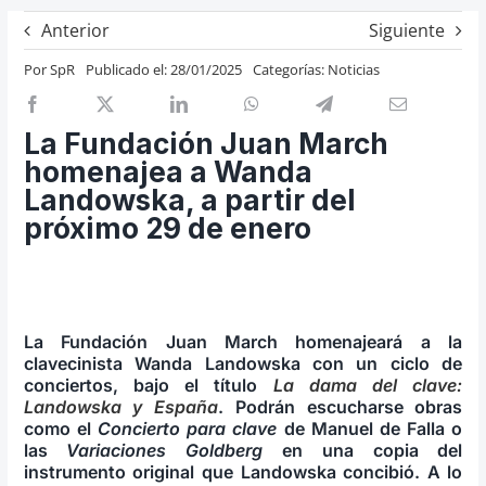
Previos de ópera
Anterior
Siguiente
Entrevistas
Por
SpR
Publicado el: 28/01/2025
Categorías:
Noticias
Recomendación
Cosas de Beckmesser
La Fundación Juan March
homenajea a Wanda
Nosotros y privacidad
Landowska, a partir del
Buscar:
próximo 29 de enero
La Fundación Juan March homenajeará a la
clavecinista Wanda Landowska con un ciclo de
conciertos, bajo el título
La dama del clave:
Landowska y España
. Podrán escucharse obras
como el
Concierto para clave
de Manuel de Falla o
las
Variaciones Goldberg
en una copia del
instrumento original que Landowska concibió.
A lo