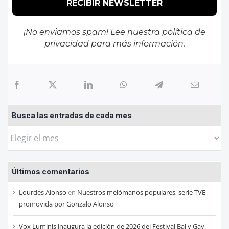
¡No enviamos spam! Lee nuestra
política de
privacidad
para más información.
Busca las entradas de cada mes
Busca
las
entradas
Últimos comentarios
de
cada
Lourdes Alonso
en
Nuestros melómanos populares, serie TVE
mes
promovida por Gonzalo Alonso
Vox Luminis inaugura la edición de 2026 del Festival Bal y Gay,