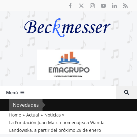
Saltar
al
contenido
Menú
Inicio
Novedades
Crít
Actual
Home
Actual
Noticias
La Fundación Juan March homenajea a Wanda
Artículos
Landowska, a partir del próximo 29 de enero
Crítica