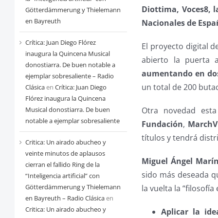
Diottima, Voces8, l
Götterdämmerung y Thielemann
en Bayreuth
Nacionales de Espa
Crítica: Juan Diego Flórez
El proyecto digital d
inaugura la Quincena Musical
abierto la puerta 
donostiarra. De buen notable a
aumentando en dos 
ejemplar sobresaliente – Radio
un total de 200 butac
Clásica
en
Crítica: Juan Diego
Flórez inaugura la Quincena
Musical donostiarra. De buen
Otra novedad est
notable a ejemplar sobresaliente
Fundación
,
MarchV
títulos y tendrá dist
Critica: Un airado abucheo y
veinte minutos de aplausos
Miguel Ángel Marí
cierran el fallido Ring de la
sido más deseada que
“Inteligencia artificial” con
Götterdämmerung y Thielemann
la vuelta la “filosof
en Bayreuth – Radio Clásica
en
Critica: Un airado abucheo y
Aplicar la ide