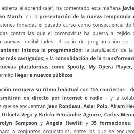
 abierta al aprendizaje”, ha comentado esta mañana
Javi
uan March
, en la
presentación de la nueva temporada d
cisiones tomadas el pasado curso como consecuencia de l
das contra las que el coronavirus ha puesto al tejido c
n nuevas posibilidades: el vacío de programación se 
ntener intacta la programación
; la paralización de la
os más castigados
; y la
consolidación de la transformaci
nuevas plataformas como Spotify, My Opera Player,
permito
llegar a nuevos públicos
.
ción recupera su ritmo habitual con 155 conciertos
– d
smitirán en directo por internet o radio
– y la cola
s que se encuentran
Jean Rondeau, Asier Polo, Airam He
 Urbieta-Vega y Rubén Fernández Aguirre, Carlos Mena 
Carolyn Sampson
y
Angela Hewitt
; y
35 formaciones
,
ara a conjuntos orquestales, entre las que se encuen