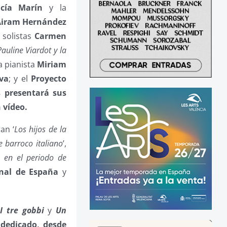
cía Marín
y la
Airam Hernández
 solistas
Carmen
Pauline Viardot y la
a pianista
Miriam
va
; y el
Proyecto
 presentará sus
n vídeo.
an ‘
Los hijos de la
ve barroco italiano
’,
a en el periodo de
nal de España
y
(
I tre gobbi
y
Un
 dedicado, desde