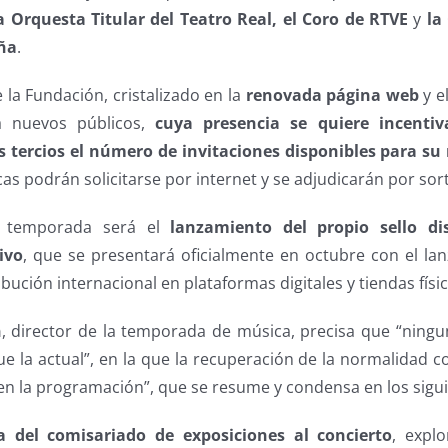
a Orquesta Titular del Teatro Real, el Coro de RTVE
y
la
ña
.
e la Fundación, cristalizado en la
renovada página web
y e
a nuevos públicos,
cuya presencia se quiere incentiva
tercios el número de invitaciones disponibles para su 
as podrán solicitarse por internet y se adjudicarán por sort
a temporada será el
lanzamiento del propio sello di
ivo
, que se presentará oficialmente en octubre con el la
ribución internacional en plataformas digitales y tiendas físic
n
, director de la temporada de música, precisa que “nin
 la actual”, en la que la recuperación de la normalidad co
ía en la programación”, que se resume y condensa en los sigui
a del
comisariado de exposiciones al concierto
, expl