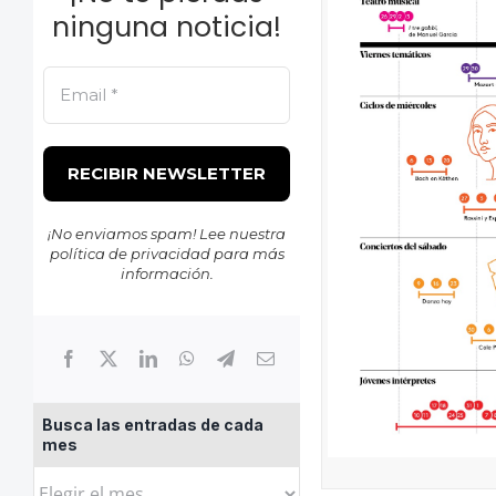
ninguna noticia!
¡No enviamos spam! Lee nuestra
política de privacidad
para más
información.
Busca las entradas de cada
mes
Busca