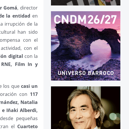
er Gomá
, director
e la entidad
en
a irrupción de la
ultural han sido
compensa con el
 actividad, con el
ón digital
con la
 RNE, Film In y
e los que
casi un
boración con
117
rnández, Natalia
e Iñaki Alberdi,
 desde pequeñas
tran el
Cuarteto