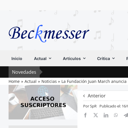
Saltar
al
contenido
Inicio
Actual
Artículos
Crítica
Novedades
Home
Actual
Noticias
La Fundación Juan March anuncia 
Anterior
Por
SpR
Publicado el: 16