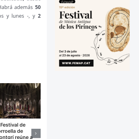
 Habrá además
50
os y lunes -, y
2
 Festival de
rroella de
ntgrí reúne a