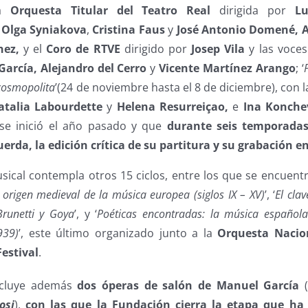
la
Orquesta Titular del Teatro Real
dirigida por
Lu
o
Olga Syniakova
,
Cristina Faus
y
José Antonio Domené, 
hez,
y el
Coro de RTVE
dirigido por
Josep Vila
y las voces
García, Alejandro del Cerro
y
Vicente Martínez Arango
; ‘
 cosmopolita
’(24 de noviembre hasta el 8 de diciembre), con l
Natalia Labourdette
y
Helena Resurreiçao,
e
Ina Konche
 se inició el año pasado y que
durante seis temporadas
erda, la edición crítica de su partitura y su grabación e
ical contempla otros 15 ciclos, entre los que se encuentr
l origen medieval de la música europea (siglos IX – XV)
’, ‘
El cla
Brunetti y Goya
’, y ‘
Poéticas encontradas: la música español
939)
’, este último organizado junto a la
Orquesta Nacio
Festival
.
ncluye además
dos óperas de salón de Manuel García
osi
),
con las que la Fundación cierra la etapa que ha