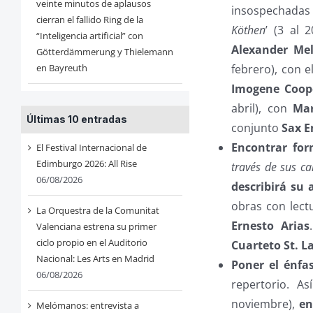
veinte minutos de aplausos
insospechadas 
cierran el fallido Ring de la
Köthen
’ (3 al 
“Inteligencia artificial” con
Alexander Me
Götterdämmerung y Thielemann
en Bayreuth
febrero), con 
Imogene Coop
abril), con
Mar
Últimas 10 entradas
conjunto
Sax 
Encontrar for
El Festival Internacional de
Edimburgo 2026: All Rise
través de sus ca
06/08/2026
describirá su
obras con lect
La Orquestra de la Comunitat
Ernesto Arias
Valenciana estrena su primer
ciclo propio en el Auditorio
Cuarteto St. 
Nacional: Les Arts en Madrid
Poner el énfa
06/08/2026
repertorio. As
noviembre),
en
Melómanos: entrevista a