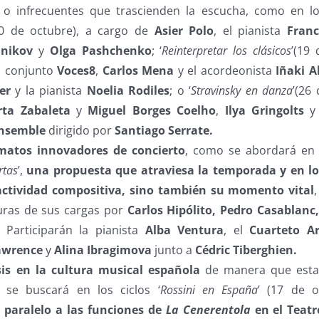
o infrecuentes que trascienden la escucha, como en los
20 de octubre), a cargo de
Asier Polo
, el pianista
Franc
lnikov
y
Olga Pashchenko
; ‘
Reinterpretar los clásicos
’(19
el conjunto
Voces8
,
Carlos Mena
y el acordeonista
Iñaki A
er
y la pianista
Noelia Rodiles
; o ‘
Stravinsky en danza
’(26
ta Zabaleta
y
Miguel Borges Coelho
,
Ilya Gringolts
Ensemble
dirigido por
Santiago Serrate.
matos innovadores de concierto
, como se abordará en e
rtas
’,
una propuesta que atraviesa la temporada y en lo
 actividad compositiva, sino también su momento vital
uras de sus cargas por
Carlos Hipólito, Pedro Casablanc
. Participarán la pianista
Alba Ventura
, el
Cuarteto Ar
Lawrence
y
Alina Ibragimova
junto a
Cédric Tiberghien.
sis en la cultura musical española
de manera que esta 
í se buscará en los ciclos ‘
Rossini en España
’ (17 de 
 paralelo a las funciones de
La Cenerentola
en el Teatr