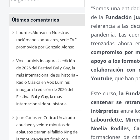
las
“Somos una entidad
entradas
de la
Fundación J
Últimos comentarios
de
referencia a las de
cada
Lourdes Alonso
en
Nuestros
pandemia. Las cuer
mes
melómanos populares, serie TVE
trenzadas ahora e
promovida por Gonzalo Alonso
compromiso por ma
apoyo a los format
Vox Luminis inaugura la edición
de 2026 del Festival Bal y Gay, la
colaboración con 
más internacional de su historia –
Youtube
, que han 
Radio Clásica
en
Vox Luminis
inaugura la edición de 2026 del
Este curso,
la Funda
Festival Bal y Gay, la más
centenar se retran
internacional de su historia
intérpretes
entre lo
Juan Carlos
en
Critica: Un airado
Labourdette, Miren
abucheo y veinte minutos de
Noelia Rodiles, 
aplausos cierran el fallido Ring de
formaciones de cám
la “Inteligencia artificial” con