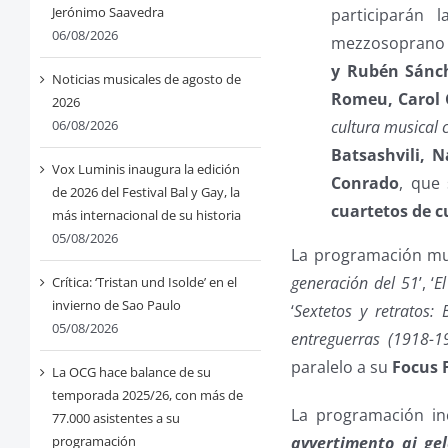
Jerónimo Saavedra
participarán 
06/08/2026
mezzosopran
y Rubén Sánc
Noticias musicales de agosto de
Romeu, Carol 
2026
06/08/2026
cultura musical
Batsashvili, 
Vox Luminis inaugura la edición
Conrado
, que
de 2026 del Festival Bal y Gay, la
cuartetos de cu
más internacional de su historia
05/08/2026
La programación mus
generación del 51
’, ‘
E
Crítica: ‘Tristan und Isolde’ en el
invierno de Sao Paulo
‘
Sextetos y retratos: 
05/08/2026
entreguerras (1918-1
paralelo a su
Focus 
La OCG hace balance de su
temporada 2025/26, con más de
La programación i
77.000 asistentes a su
programación
avvertimento ai gel