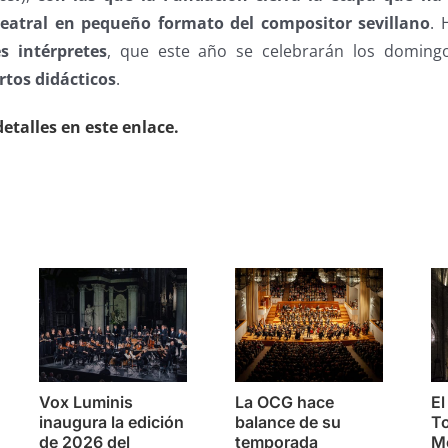
teatral en pequeño formato del compositor sevillano
.
s intérpretes
, que este año se celebrarán los doming
rtos didácticos
.
etalles en este enlace.
s
Vox Luminis
La OCG hace
El
inaugura la edición
balance de su
To
de 2026 del
temporada
Mo