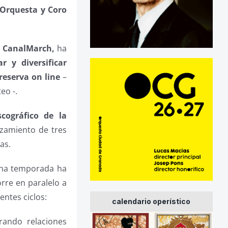
 Orquesta y Coro
l
CanalMarch,
ha
r y diversificar
reserva on line
–
eo -.
scográfico de la
nzamiento de tres
as.
guna temporada ha
rre en paralelo a
entes ciclos:
calendario operístico
orando relaciones