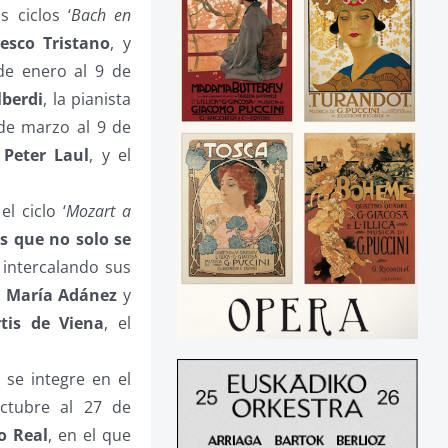
 ciclos ‘
Bach en
esco Tristano
, y
 de enero al 9 de
lberdi
, la pianista
 de marzo al 9 de
y
Peter Laul
, y el
l ciclo ‘
Mozart a
s que no solo se
, intercalando sus
, María Adánez
y
tis de Viena
, el
se integre en el
octubre al 27 de
o Real
, en el que