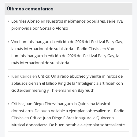
entradas
Últimos comentarios
de
cada
Lourdes Alonso
en
Nuestros melómanos populares, serie TVE
mes
promovida por Gonzalo Alonso
Vox Luminis inaugura la edición de 2026 del Festival Bal y Gay,
la más internacional de su historia – Radio Clásica
en
Vox
Luminis inaugura la edición de 2026 del Festival Bal y Gay, la
más internacional de su historia
Juan Carlos
en
Critica: Un airado abucheo y veinte minutos de
aplausos cierran el fallido Ring de la “Inteligencia artificial” con
Götterdämmerung y Thielemann en Bayreuth
Crítica: Juan Diego Flórez inaugura la Quincena Musical
donostiarra. De buen notable a ejemplar sobresaliente – Radio
Clásica
en
Crítica: Juan Diego Flórez inaugura la Quincena
Musical donostiarra. De buen notable a ejemplar sobresaliente