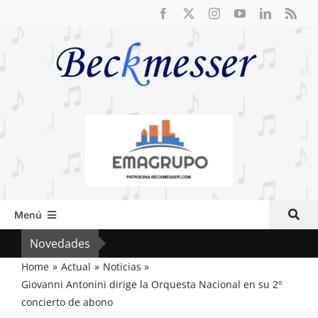
Saltar
al
contenido
Menú
Inicio
Novedades
Crít
Actual
Home
Actual
Noticias
Giovanni Antonini dirige la Orquesta Nacional en su 2º
Artículos
concierto de abono
Crítica