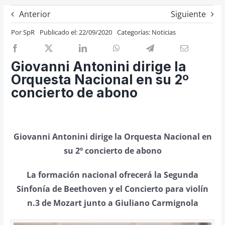
Previos de ópera
Anterior
Siguiente
Entrevistas
Por
SpR
Publicado el: 22/09/2020
Categorías:
Noticias
Recomendación
Cosas de Beckmesser
Giovanni Antonini dirige la
Orquesta Nacional en su 2º
Nosotros y privacidad
concierto de abono
Buscar:
Giovanni Antonini dirige la Orquesta Nacional en
su 2º concierto de abono
La formación nacional ofrecerá la Segunda
Sinfonía de Beethoven y el Concierto para violín
n.3 de Mozart junto a Giuliano Carmignola