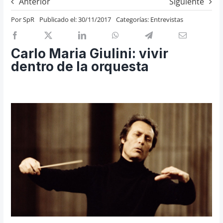
Anterior
Siguiente
Previos de ópera
Por
SpR
Publicado el: 30/11/2017
Categorías:
Entrevistas
Entrevistas
Recomendación
Carlo Maria Giulini: vivir
Cosas de Beckmesser
dentro de la orquesta
Nosotros y privacidad
Buscar: