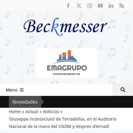
Saltar
al
contenido
Menú
Inicio
Novedades
El F
Actual
Home
Actual
Noticias
‘Giuseppe riconosciuto’ de Terradellas, en el Auditorio
Artículos
Nacional de la mano del CNDM y Vespres d’Arnadí
Crítica