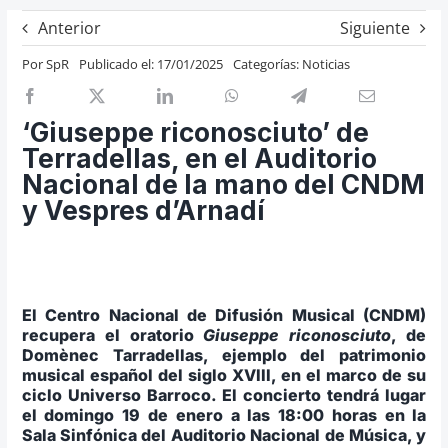
Previos de ópera
Anterior
Siguiente
Entrevistas
Por
SpR
Publicado el: 17/01/2025
Categorías:
Noticias
Recomendación
Cosas de Beckmesser
‘Giuseppe riconosciuto’ de
Terradellas, en el Auditorio
Nosotros y privacidad
Nacional de la mano del CNDM
Buscar:
y Vespres d’Arnadí
El Centro Nacional de Difusión Musical (CNDM)
recupera el oratorio
Giuseppe riconosciuto
, de
Domènec Tarradellas, ejemplo del patrimonio
musical español del siglo XVIII, en el marco de su
ciclo Universo Barroco.
El concierto tendrá lugar
el domingo 19 de enero a las 18:00 horas en la
Sala Sinfónica del Auditorio Nacional de Música, y