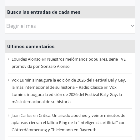
Busca las entradas de cada mes
Busca
las
entradas
Últimos comentarios
de
cada
Lourdes Alonso
en
Nuestros melómanos populares, serie TVE
mes
promovida por Gonzalo Alonso
Vox Luminis inaugura la edición de 2026 del Festival Bal y Gay,
la más internacional de su historia – Radio Clásica
en
Vox
Luminis inaugura la edición de 2026 del Festival Bal y Gay, la
más internacional de su historia
Juan Carlos
en
Critica: Un airado abucheo y veinte minutos de
aplausos cierran el fallido Ring de la “Inteligencia artificial” con
Götterdämmerung y Thielemann en Bayreuth