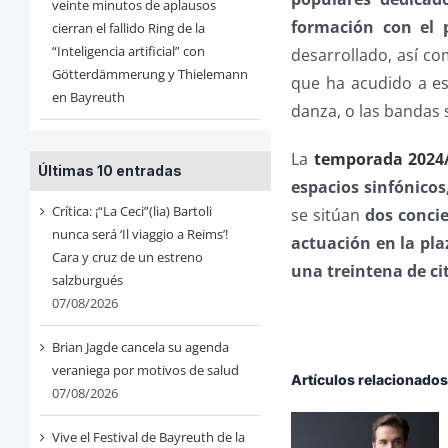
veinte minutos de aplausos
formación con el 
cierran el fallido Ring de la
“Inteligencia artificial” con
desarrollado, así c
Götterdämmerung y Thielemann
que ha acudido a es
en Bayreuth
danza, o las bandas 
La
temporada 2024/
Últimas 10 entradas
espacios sinfónicos,
Crítica: ¡“La Ceci”(lia) Bartoli
se sitúan
dos concie
nunca será ‘Il viaggio a Reims’!
actuación en la pla
Cara y cruz de un estreno
una treintena de cit
salzburgués
07/08/2026
Brian Jagde cancela su agenda
veraniega por motivos de salud
Artículos relacionado
07/08/2026
Vive el Festival de Bayreuth de la