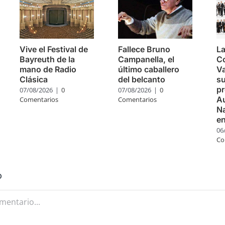
Vive el Festival de
Fallece Bruno
La
Bayreuth de la
Campanella, el
C
mano de Radio
último caballero
Va
Clásica
del belcanto
su
pr
07/08/2026
|
0
07/08/2026
|
0
Au
Comentarios
Comentarios
Na
e
06
Co
o