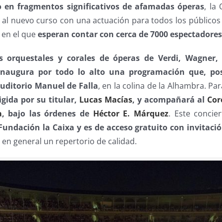
o en fragmentos significativos de afamadas óperas
, la
a al nuevo curso con una actuación para todos los públicos
 en el que
esperan contar con cerca de 7000 espectadore
s orquestales y corales de óperas de Verdi, Wagner, 
inaugura por todo lo alto una programación que, pos
Auditorio Manuel de Falla
, en la colina de la Alhambra. Pa
igida por su titular,
Lucas Macías
, y acompañará al
Cor
a
, bajo las órdenes de
Héctor E. Márquez
. Este concie
Fundación la Caixa y es de acceso gratuito con invitaci
o en general un repertorio de calidad.