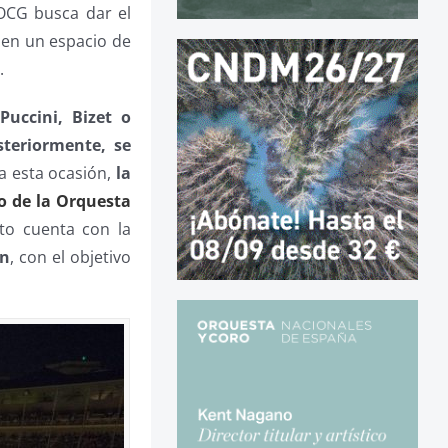
 OCG busca dar el
 en un espacio de
s
.
Puccini, Bizet o
teriormente, se
ra esta ocasión,
la
o de la Orquesta
rto cuenta con la
ón
, con el objetivo