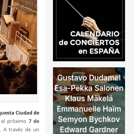
uesta Ciudad de
 el próximo
7 de
. A través de un