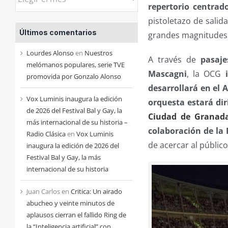
repertorio centrad
las
pistoletazo de salid
entradas
Últimos comentarios
grandes magnitudes
de
cada
Lourdes Alonso
en
Nuestros
A través de
pasaje
mes
melómanos populares, serie TVE
Mascagni
, la OCG
promovida por Gonzalo Alonso
desarrollará en el 
Vox Luminis inaugura la edición
orquesta estará dir
de 2026 del Festival Bal y Gay, la
Ciudad de Granad
más internacional de su historia –
colaboración de la 
Radio Clásica
en
Vox Luminis
de acercar al públic
inaugura la edición de 2026 del
Festival Bal y Gay, la más
internacional de su historia
Juan Carlos
en
Critica: Un airado
abucheo y veinte minutos de
aplausos cierran el fallido Ring de
la “Inteligencia artificial” con