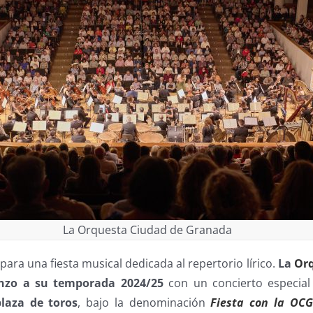
La Orquesta Ciudad de Granada
ara una fiesta musical dedicada al repertorio lírico.
La
Orq
zo a su temporada 2024/25
con un concierto especial
laza de toros
, bajo la denominación
Fiesta con la OCG