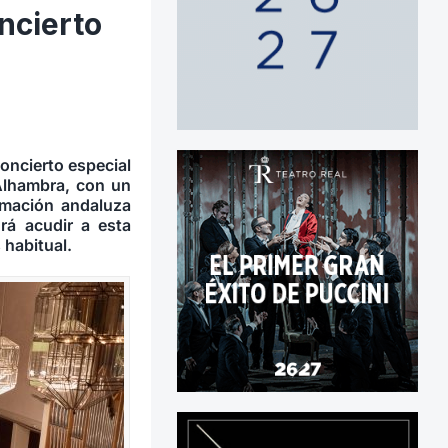
ncierto
oncierto especial
 Alhambra, con un
ormación andaluza
drá acudir a esta
 habitual.