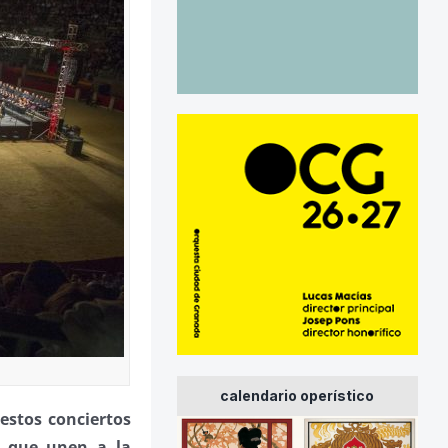
calendario operístico
 estos conciertos
s que unen a la