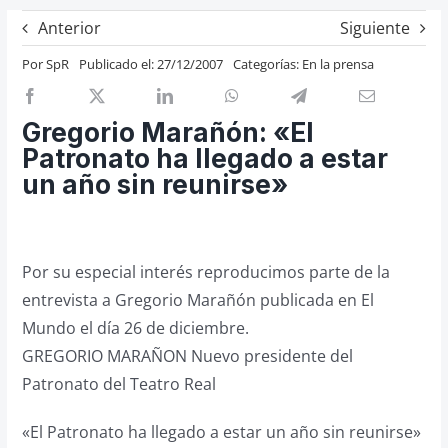
Previos de ópera
Anterior
Siguiente
Entrevistas
Por
SpR
Publicado el: 27/12/2007
Categorías:
En la prensa
Recomendación
Cosas de Beckmesser
Gregorio Marañón: «El
Patronato ha llegado a estar
Nosotros y privacidad
un año sin reunirse»
Buscar:
Por su especial interés reproducimos parte de la
entrevista a Gregorio Marañón publicada en El
Mundo el día 26 de diciembre.
GREGORIO MARAÑON Nuevo presidente del
Patronato del Teatro Real
«El Patronato ha llegado a estar un año sin reunirse»