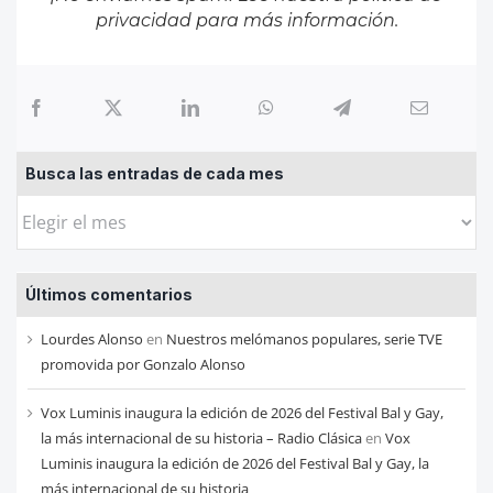
privacidad
para más información.
Busca las entradas de cada mes
Busca
las
entradas
Últimos comentarios
de
cada
Lourdes Alonso
en
Nuestros melómanos populares, serie TVE
mes
promovida por Gonzalo Alonso
Vox Luminis inaugura la edición de 2026 del Festival Bal y Gay,
la más internacional de su historia – Radio Clásica
en
Vox
Luminis inaugura la edición de 2026 del Festival Bal y Gay, la
más internacional de su historia