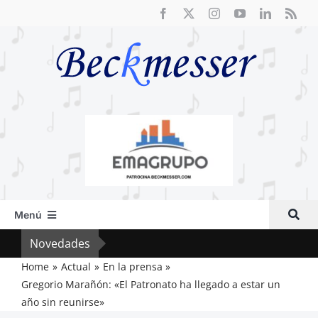
Saltar
al
contenido
Menú
Inicio
Novedades
Crít
Actual
Home
Actual
En la prensa
Gregorio Marañón: «El Patronato ha llegado a estar un
Artículos
año sin reunirse»
Crítica