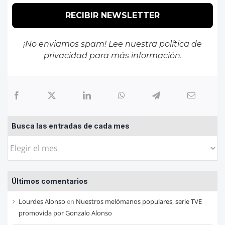
¡No enviamos spam! Lee nuestra
política de
privacidad
para más información.
Busca las entradas de cada mes
Busca
las
entradas
Últimos comentarios
de
cada
Lourdes Alonso
en
Nuestros melómanos populares, serie TVE
mes
promovida por Gonzalo Alonso