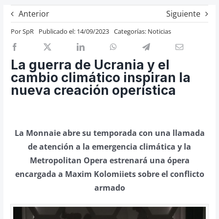
Previos de ópera
Anterior
Siguiente
Entrevistas
Por
SpR
Publicado el: 14/09/2023
Categorías:
Noticias
Recomendación
Cosas de Beckmesser
La guerra de Ucrania y el
cambio climático inspiran la
Nosotros y privacidad
nueva creación operística
Buscar:
La Monnaie abre su temporada con una llamada
de atención a la emergencia climática y la
Metropolitan Opera estrenará una ópera
encargada a Maxim Kolomiiets sobre el conflicto
armado