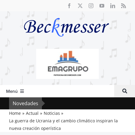
Saltar
al
contenido
Menú
Inicio
Novedades
Crít
Actual
Home
Actual
Noticias
La guerra de Ucrania y el cambio climático inspiran la
Artículos
nueva creación operística
Crítica