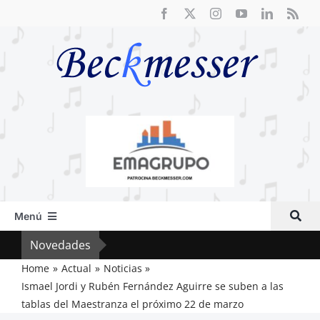
Saltar
al
contenido
Menú
Inicio
Novedades
Crít
Actual
Home
Actual
Noticias
Ismael Jordi y Rubén Fernández Aguirre se suben a las
Artículos
tablas del Maestranza el próximo 22 de marzo
Crítica