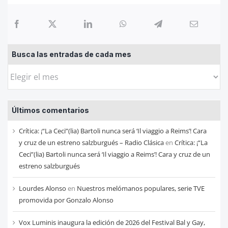
Busca las entradas de cada mes
Busca
las
entradas
Últimos comentarios
de
cada
Crítica: ¡“La Ceci”(lia) Bartoli nunca será ‘Il viaggio a Reims’! Cara
mes
y cruz de un estreno salzburgués – Radio Clásica
en
Crítica: ¡“La
Ceci”(lia) Bartoli nunca será ‘Il viaggio a Reims’! Cara y cruz de un
estreno salzburgués
Lourdes Alonso
en
Nuestros melómanos populares, serie TVE
promovida por Gonzalo Alonso
Vox Luminis inaugura la edición de 2026 del Festival Bal y Gay,