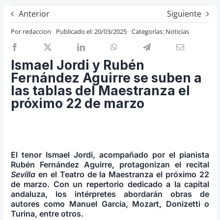
Previos de ópera
Anterior
Siguiente
Entrevistas
Por
redaccion
Publicado el: 20/03/2025
Categorías:
Noticias
Recomendación
Cosas de Beckmesser
Ismael Jordi y Rubén
Fernández Aguirre se suben a
Nosotros y privacidad
las tablas del Maestranza el
Buscar:
próximo 22 de marzo
El tenor Ismael Jordi, acompañado por el pianista
Rubén Fernández Aguirre, protagonizan el recital
Sevilla
en el Teatro de la Maestranza el próximo 22
de marzo. Con un repertorio dedicado a la capital
andaluza, los intérpretes abordarán obras de
autores como Manuel García, Mozart, Donizetti o
Turina, entre otros.