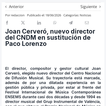
Previos de ópera
Anterior
Siguiente
Entrevistas
Por
redaccion
Publicado el: 18/06/2026
Categorías:
Noticias
Recomendación
Cosas de Beckmesser
Joan Cerveró, nuevo director
del CNDM en sustitución de
Nosotros y privacidad
Paco Lorenzo
Buscar:
El director, compositor y gestor cultural Joan
Cerveró, elegido nuevo director del Centro Nacional
de Difusión Musical. Su trayectoria está marcada,
además de por una dilatada experiencia en la
gestión pública y privada, por estar al frente del
Festival Internacional de Música Contemporánea
ENSEMS durante casi dos décadas y desde 1994 es
director musical del Grup Instrumental de València,