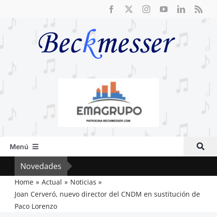
Saltar
al
contenido
Menú
Inicio
Novedades
Crít
Actual
Home
Actual
Noticias
Joan Cerveró, nuevo director del CNDM en sustitución de
Artículos
Paco Lorenzo
Crítica