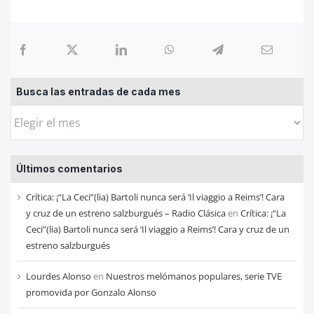
Busca las entradas de cada mes
Busca
las
entradas
Últimos comentarios
de
cada
Crítica: ¡“La Ceci”(lia) Bartoli nunca será ‘Il viaggio a Reims’! Cara
mes
y cruz de un estreno salzburgués – Radio Clásica
en
Crítica: ¡“La
Ceci”(lia) Bartoli nunca será ‘Il viaggio a Reims’! Cara y cruz de un
estreno salzburgués
Lourdes Alonso
en
Nuestros melómanos populares, serie TVE
promovida por Gonzalo Alonso