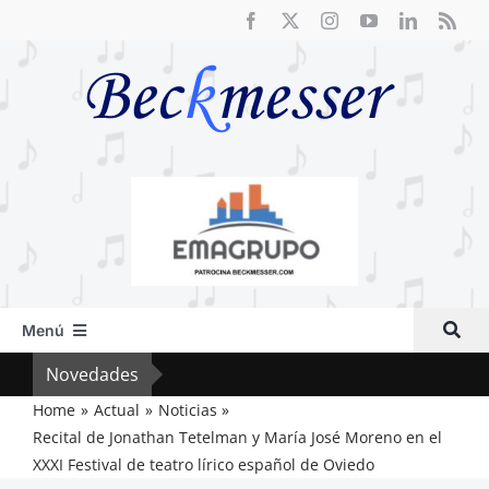
Saltar
al
contenido
Menú
Inicio
Novedades
El R
Actual
Home
Actual
Noticias
Recital de Jonathan Tetelman y María José Moreno en el
Artículos
XXXI Festival de teatro lírico español de Oviedo
Crítica