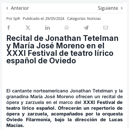
Previos de ópera
Anterior
Siguiente
Entrevistas
Por
SpR
Publicado el: 29/05/2024
Categorías:
Noticias
Recomendación
Cosas de Beckmesser
Recital de Jonathan Tetelman
y María José Moreno en el
Nosotros y privacidad
XXXI Festival de teatro lírico
Buscar:
español de Oviedo
El cantante norteamericano Jonathan Tetelman y la
granadina María José Moreno ofrecen un recital de
ópera y zarzuela en el marco del
XXXI Festival de
teatro lírico español. Ofrecerán un repertorio de
ópera y zarzuela, acompañados por la orquesta
Oviedo Filarmonía, bajo la dirección de Lucas
Macías.