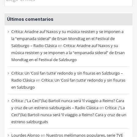
las
entradas
Últimos comentarios
de
cada
Critica: Ariadne auf Naxos y su música resisten y se imponen a
mes
la “empanada sideral” de Ersan Mondtag en el Festival de
Salzburgo – Radio Clásica
en
Critica: Ariadne auf Naxos y su
música resisten y se imponen a la “empanada sideral” de Ersan
Mondtag en el Festival de Salzburgo
Crítica: Un ‘Così fan tutte’ redondo y sin fisuras en Salzburgo –
Radio Clásica
en
Crítica: Un ‘Così fan tutte’ redondo y sin fisuras
en Salzburgo
Crítica: ¡“La Ceci”(lia) Bartoli nunca será ‘Il viaggio a Reims’! Cara
y cruz de un estreno salzburgués – Radio Clásica
en
Crítica: ¡“La
Ceci”(lia) Bartoli nunca será ‘Il viaggio a Reims’! Cara y cruz de un
estreno salzburgués
Lourdes Alonso
en
Nuestros melómanos populares, serie TVE