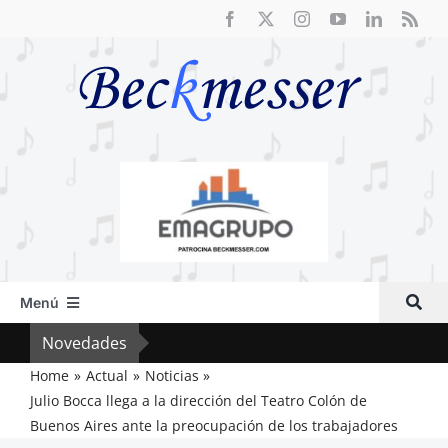
Saltar
al
contenido
Menú
Inicio
Novedades
El F
Actual
Home
Actual
Noticias
Julio Bocca llega a la dirección del Teatro Colón de
Artículos
Buenos Aires ante la preocupación de los trabajadores
Crítica