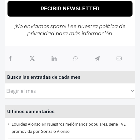
¡No enviamos spam! Lee nuestra
política de
privacidad
para más información.
Busca las entradas de cada mes
Busca
las
entradas
Últimos comentarios
de
cada
Lourdes Alonso
en
Nuestros melómanos populares, serie TVE
mes
promovida por Gonzalo Alonso