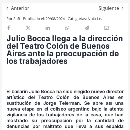
Previos de ópera
Anterior
Siguiente
Entrevistas
Por
SpR
Publicado el: 29/08/2024
Categorías:
Noticias
Recomendación
Cosas de Beckmesser
Julio Bocca llega a la dirección
del Teatro Colón de Buenos
Nosotros y privacidad
Aires ante la preocupación de
Buscar:
los trabajadores
El bailarín Julio Bocca ha sido elegido nuevo director
artístico del Teatro Colón de Buenos Aires en
sustitución de Jorge Telerman. Se abre así una
nueva etapa en el coliseo argentino bajo la atenta
vigilancia de los trabajadores de la casa, que han
mostrado su preocupación por la cantidad de
denuncias por maltrato que lleva a sus espalda