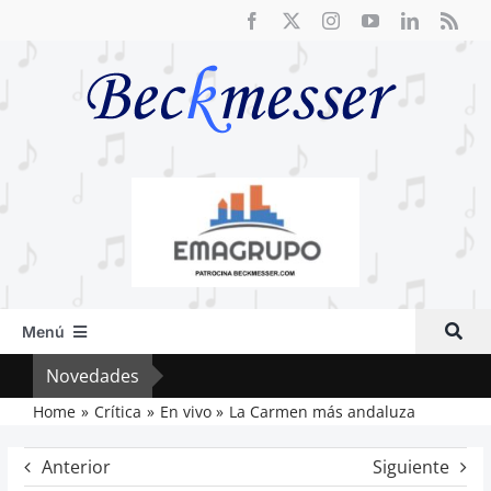
Saltar
al
contenido
Menú
Inicio
Novedades
Crít
Actual
Home
Crítica
En vivo
La Carmen más andaluza
Artículos
Anterior
Siguiente
Crítica