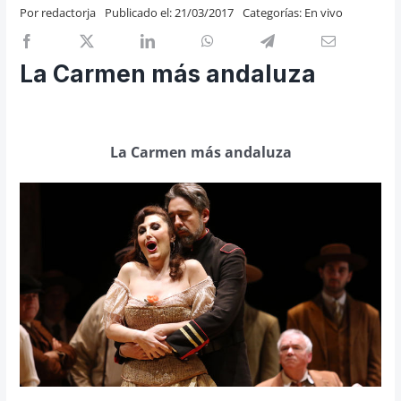
Por
redactorja
Publicado el: 21/03/2017
Categorías:
En vivo
Previos de ópera
Entrevistas
La Carmen más andaluza
Recomendación
Cosas de Beckmesser
Nosotros y privacidad
La Carmen más andaluza
Buscar: