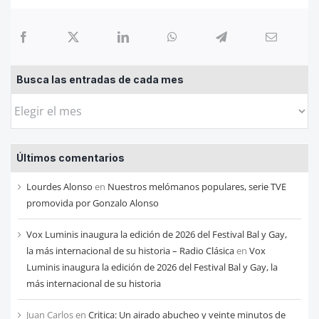
Busca las entradas de cada mes
Busca
las
entradas
Últimos comentarios
de
cada
Lourdes Alonso
en
Nuestros melómanos populares, serie TVE
mes
promovida por Gonzalo Alonso
Vox Luminis inaugura la edición de 2026 del Festival Bal y Gay,
la más internacional de su historia – Radio Clásica
en
Vox
Luminis inaugura la edición de 2026 del Festival Bal y Gay, la
más internacional de su historia
Juan Carlos
en
Critica: Un airado abucheo y veinte minutos de