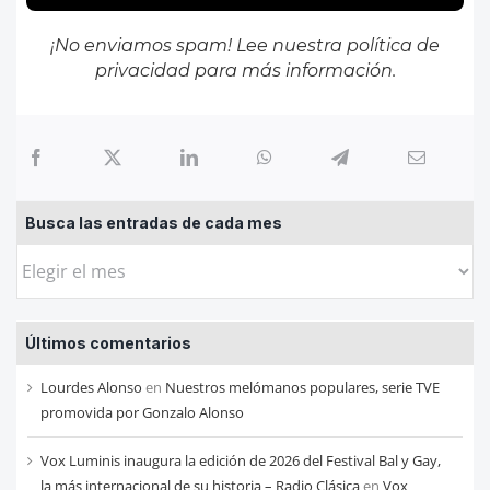
¡No enviamos spam! Lee nuestra
política de
privacidad
para más información.
Busca las entradas de cada mes
Busca
las
entradas
Últimos comentarios
de
cada
Lourdes Alonso
en
Nuestros melómanos populares, serie TVE
mes
promovida por Gonzalo Alonso
Vox Luminis inaugura la edición de 2026 del Festival Bal y Gay,
la más internacional de su historia – Radio Clásica
en
Vox