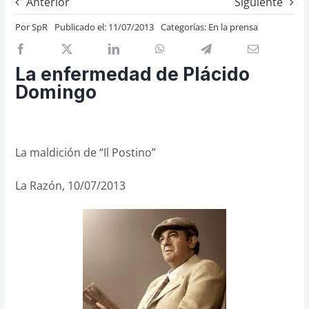
Anterior
Siguiente
Previos de ópera
Por
SpR
Publicado el: 11/07/2013
Categorías:
En la prensa
Entrevistas
Recomendación
La enfermedad de Plácido
Cosas de Beckmesser
Domingo
Nosotros y privacidad
Buscar:
La maldición de “Il Postino”
La Razón, 10/07/2013