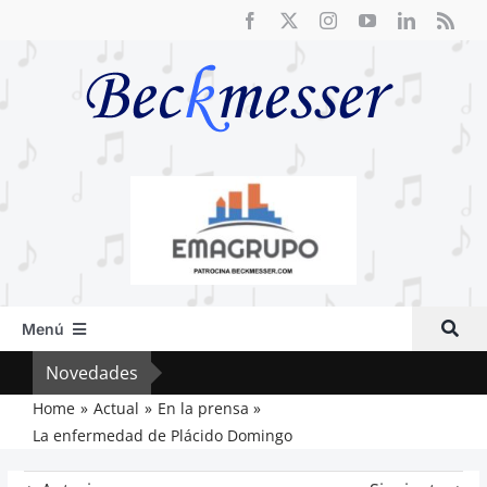
Saltar
al
contenido
Menú
Inicio
Novedades
Crít
Actual
Home
Actual
En la prensa
La enfermedad de Plácido Domingo
Artículos
Crítica