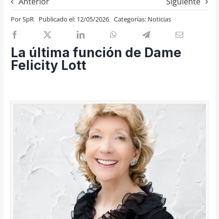
Anterior
Siguiente
Previos de ópera
Por
SpR
Publicado el: 12/05/2026
Categorías:
Noticias
Entrevistas
Recomendación
La última función de Dame
Cosas de Beckmesser
Felicity Lott
Nosotros y privacidad
Buscar: