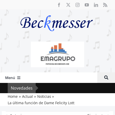
Saltar
al
contenido
Menú
Inicio
Novedades
Cri
Actual
Home
Actual
Noticias
La última función de Dame Felicity Lott
Artículos
Crítica