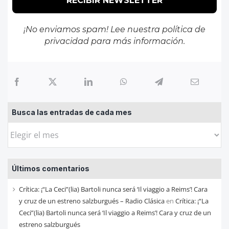
¡No enviamos spam! Lee nuestra
política de
privacidad
para más información.
Busca las entradas de cada mes
Busca
las
entradas
Últimos comentarios
de
cada
Crítica: ¡“La Ceci”(lia) Bartoli nunca será ‘Il viaggio a Reims’! Cara
mes
y cruz de un estreno salzburgués – Radio Clásica
en
Crítica: ¡“La
Ceci”(lia) Bartoli nunca será ‘Il viaggio a Reims’! Cara y cruz de un
estreno salzburgués