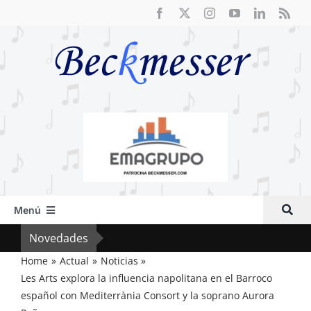
Saltar
al
contenido
Menú
Inicio
Novedades
Crít
Actual
Home
Actual
Noticias
Les Arts explora la influencia napolitana en el Barroco
Artículos
español con Mediterrània Consort y la soprano Aurora
Crítica