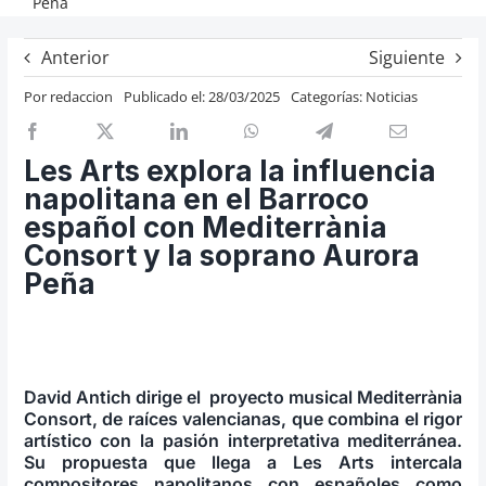
Peña
Previos de ópera
Anterior
Siguiente
Entrevistas
Por
redaccion
Publicado el: 28/03/2025
Categorías:
Noticias
Recomendación
Cosas de Beckmesser
Les Arts explora la influencia
Nosotros y privacidad
napolitana en el Barroco
Buscar:
español con Mediterrània
Consort y la soprano Aurora
Peña
David Antich dirige el proyecto musical Mediterrània
Consort, de raíces valencianas, que combina el rigor
artístico con la pasión interpretativa mediterránea.
Su propuesta que llega a Les Arts intercala
compositores napolitanos con españoles como