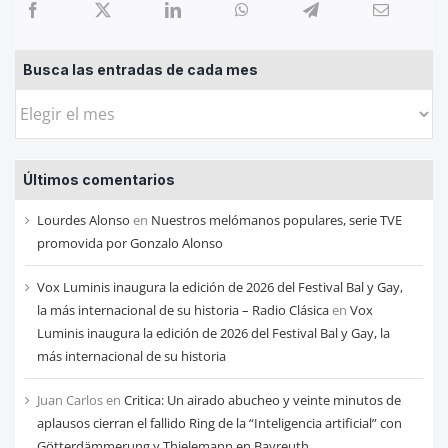
Busca las entradas de cada mes
Busca
las
entradas
Últimos comentarios
de
cada
Lourdes Alonso
en
Nuestros melómanos populares, serie TVE
mes
promovida por Gonzalo Alonso
Vox Luminis inaugura la edición de 2026 del Festival Bal y Gay,
la más internacional de su historia – Radio Clásica
en
Vox
Luminis inaugura la edición de 2026 del Festival Bal y Gay, la
más internacional de su historia
Juan Carlos
en
Critica: Un airado abucheo y veinte minutos de
aplausos cierran el fallido Ring de la “Inteligencia artificial” con
Götterdämmerung y Thielemann en Bayreuth