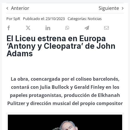
Previos de ópera
Anterior
Siguiente
Entrevistas
Por
SpR
Publicado el: 23/10/2023
Categorías:
Noticias
Recomendación
Cosas de Beckmesser
El Liceu estrena en Europa
‘Antony y Cleopatra’ de John
Nosotros y privacidad
Adams
Buscar:
La obra, coencargada por el coliseo barcelonés,
contará con Julia Bullock y Gerald Finley en los
papeles protagonistas, producción de Elkhanah
Pulitzer y dirección musical del propio compositor