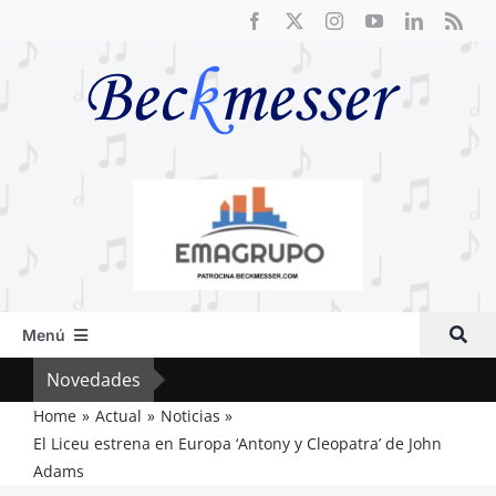
Saltar
al
contenido
Menú
Inicio
Novedades
Crít
Actual
Home
Actual
Noticias
El Liceu estrena en Europa ‘Antony y Cleopatra’ de John
Artículos
Adams
Crítica