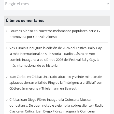
Busca
las
entradas
Últimos comentarios
de
cada
Lourdes Alonso
en
Nuestros melómanos populares, serie TVE
mes
promovida por Gonzalo Alonso
Vox Luminis inaugura la edición de 2026 del Festival Bal y Gay,
la más internacional de su historia – Radio Clásica
en
Vox
Luminis inaugura la edición de 2026 del Festival Bal y Gay, la
más internacional de su historia
Juan Carlos
en
Critica: Un airado abucheo y veinte minutos de
aplausos cierran el fallido Ring de la “Inteligencia artificial” con
Götterdämmerung y Thielemann en Bayreuth
Crítica: Juan Diego Flórez inaugura la Quincena Musical
donostiarra. De buen notable a ejemplar sobresaliente – Radio
Clásica
en
Crítica: Juan Diego Flórez inaugura la Quincena