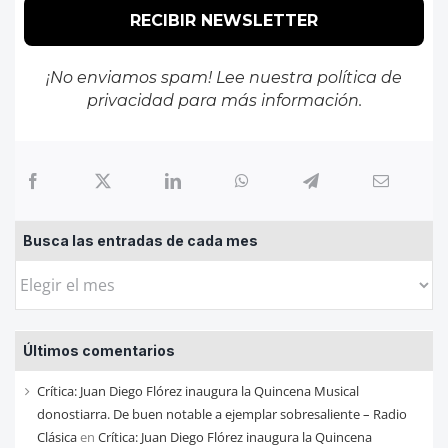
¡No enviamos spam! Lee nuestra
política de
privacidad
para más información.
Busca las entradas de cada mes
Busca
las
entradas
Últimos comentarios
de
cada
Crítica: Juan Diego Flórez inaugura la Quincena Musical
mes
donostiarra. De buen notable a ejemplar sobresaliente – Radio
Clásica
en
Crítica: Juan Diego Flórez inaugura la Quincena