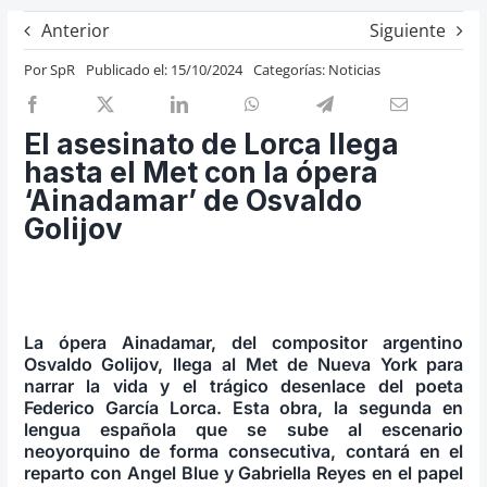
Previos de ópera
Anterior
Siguiente
Entrevistas
Por
SpR
Publicado el: 15/10/2024
Categorías:
Noticias
Recomendación
Cosas de Beckmesser
El asesinato de Lorca llega
hasta el Met con la ópera
Nosotros y privacidad
‘Ainadamar’ de Osvaldo
Buscar:
Golijov
La ópera Ainadamar, del compositor argentino
Osvaldo Golijov, llega al Met de Nueva York para
narrar la vida y el trágico desenlace del poeta
Federico García Lorca. Esta obra, la segunda en
lengua española que se sube al escenario
neoyorquino de forma consecutiva, contará en el
reparto con Angel Blue y Gabriella Reyes en el papel