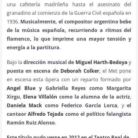
una cafetería madrileña hasta el asesinato del
granadino al comienzo de la Guerra Civil española en
1936.
Musicalmente, el compositor argentino bebe
de la música española, recurriendo a ritmos del
flamenco, lo que imprime una mayor tensión y
energía a la partitura
.
Bajo la
dirección musical de
Miguel Harth-Bedoya
y
puesta en escena de
Deborah Colker
, el Met pone
en escena esta ópera con un reparto formado por
Angel Blue
y Gabriella Reyes como Margarita
Xirgu
,
Elena Villalón
como la alumna de la actriz
,
Daniela Mack
como Federico García Lorca
, y
el
cantaor
Alfredo Tejada
como el político falangista
Ramón Ruiz Alonso
.
Este título pudo verse en 2012 en el Teatro Real de