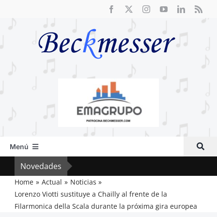
Saltar
al
contenido
Menú
Inicio
Novedades
Crít
Actual
Home
Actual
Noticias
Lorenzo Viotti sustituye a Chailly al frente de la
Artículos
Filarmonica della Scala durante la próxima gira europea
Crítica