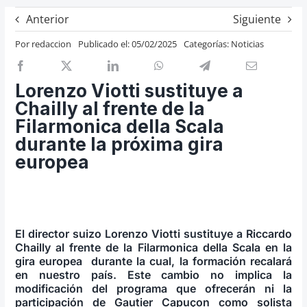
Previos de ópera
Anterior
Siguiente
Entrevistas
Por
redaccion
Publicado el: 05/02/2025
Categorías:
Noticias
Recomendación
Cosas de Beckmesser
Lorenzo Viotti sustituye a
Chailly al frente de la
Nosotros y privacidad
Filarmonica della Scala
Buscar:
durante la próxima gira
europea
El director suizo Lorenzo Viotti sustituye a Riccardo
Chailly al frente de la Filarmonica della Scala en la
gira europea durante la cual, la formación recalará
en nuestro país. Este cambio no implica la
modificación del programa que ofrecerán ni la
participación de Gautier Capuçon como solista