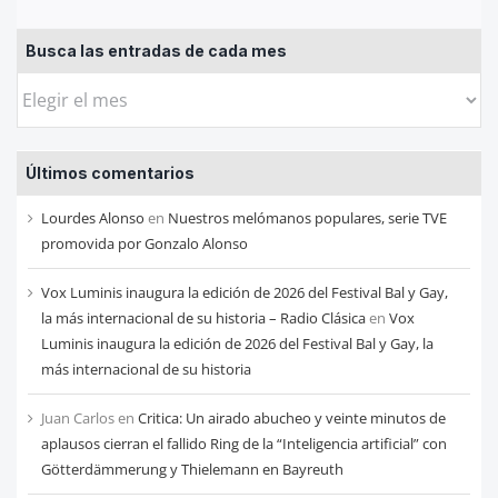
Busca las entradas de cada mes
Busca
las
entradas
Últimos comentarios
de
cada
Lourdes Alonso
en
Nuestros melómanos populares, serie TVE
mes
promovida por Gonzalo Alonso
Vox Luminis inaugura la edición de 2026 del Festival Bal y Gay,
la más internacional de su historia – Radio Clásica
en
Vox
Luminis inaugura la edición de 2026 del Festival Bal y Gay, la
más internacional de su historia
Juan Carlos
en
Critica: Un airado abucheo y veinte minutos de
aplausos cierran el fallido Ring de la “Inteligencia artificial” con
Götterdämmerung y Thielemann en Bayreuth