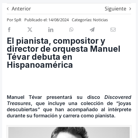
Previos de ópera
Anterior
Siguiente
Entrevistas
Por
SpR
Publicado el: 14/08/2024
Categorías:
Noticias
Recomendación
Cosas de Beckmesser
El pianista, compositor y
director de orquesta Manuel
Nosotros y privacidad
Tévar debuta en
Buscar:
Hispanoamérica
Manuel Tévar presentará su disco
Discovered
Treasures
, que incluye una colección de “joyas
descubiertas” que han acompañado al intérprete
durante su formación y carrera como pianista.