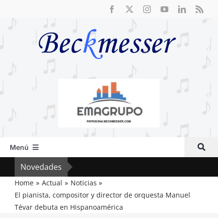
Saltar
al
contenido
Menú
Inicio
Novedades
Crít
Actual
Home
Actual
Noticias
El pianista, compositor y director de orquesta Manuel
Artículos
Tévar debuta en Hispanoamérica
Crítica