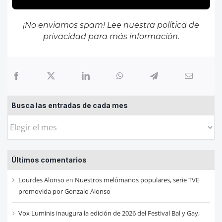
¡No enviamos spam! Lee nuestra
política de
privacidad
para más información.
Busca las entradas de cada mes
Busca
las
entradas
Últimos comentarios
de
cada
Lourdes Alonso
en
Nuestros melómanos populares, serie TVE
mes
promovida por Gonzalo Alonso
Vox Luminis inaugura la edición de 2026 del Festival Bal y Gay,