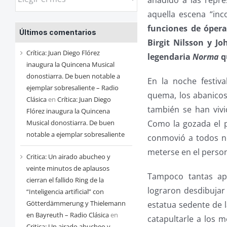
añadido a las repre
las
aquella escena “in
entradas
funciones de ópera
Últimos comentarios
de
Birgit Nilsson y Jo
cada
Crítica: Juan Diego Flórez
legendaria
Norma
q
mes
inaugura la Quincena Musical
donostiarra. De buen notable a
En la noche festiv
ejemplar sobresaliente – Radio
quema, los abanicos
Clásica
en
Crítica: Juan Diego
también se han vivi
Flórez inaugura la Quincena
Como la gozada el 
Musical donostiarra. De buen
notable a ejemplar sobresaliente
conmovió a todos no
meterse en el persona
Critica: Un airado abucheo y
veinte minutos de aplausos
Tampoco tantas apr
cierran el fallido Ring de la
lograron desdibuja
“Inteligencia artificial” con
Götterdämmerung y Thielemann
estatua sedente de 
en Bayreuth – Radio Clásica
en
catapultarle a los m
Critica: Un airado abucheo y