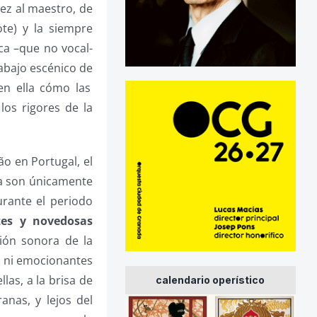
iez al maestro, de
e) y la siempre
ca –que no vocal-
rabajo escénico de
en ella cómo las
 los rigores de la
ão en Portugal, el
da son únicamente
urante el periodo
tes y novedosas
ción sonora de la
s ni emocionantes
las, a la brisa de
calendario operístico
ranas, y lejos del