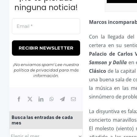
ninguna noticia!
Marcos incomparab
Con la llegada del
certera en su senti
Palacio de Carlos
Samson y Dalila
en 
¡No enviamos spam! Lee nuestra
política de privacidad
para más
Clásico
de la capital
información.
una buena sala de co
la música en las m
sinnúmero de proble
La disyuntiva es fal
Busca las entradas de cada
concierto maravillos
mes
El molesto (viento)
Busca