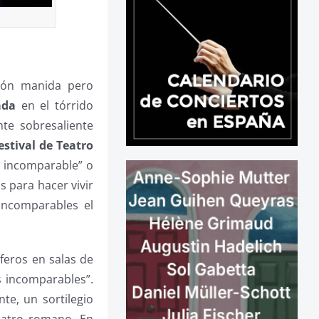
sión manida pero
ada
en el tórrido
nte sobresaliente
estival de Teatro
o incomparable” o
 para hacer vivir
incomparables el
íferos en salas de
s incomparables”.
te, un sortilegio