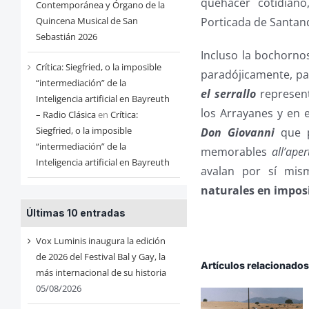
quehacer cotidiano
Contemporánea y Órgano de la
Porticada de Santand
Quincena Musical de San
Sebastián 2026
Incluso la bochorn
Crítica: Siegfried, o la imposible
paradójicamente, par
“intermediación” de la
el serrallo
represent
Inteligencia artificial en Bayreuth
los Arrayanes y en e
– Radio Clásica
en
Crítica:
Siegfried, o la imposible
Don Giovanni
que 
“intermediación” de la
memorables
all’aper
Inteligencia artificial en Bayreuth
avalan por sí mis
naturales en imposi
Últimas 10 entradas
Vox Luminis inaugura la edición
de 2026 del Festival Bal y Gay, la
Artículos relacionado
más internacional de su historia
05/08/2026