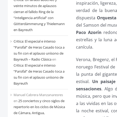
inspiración, ligerez
veinte minutos de aplausos
verdad de la buena
cierran el fallido Ring de la
dispuesta
Orquesta
“Inteligencia artificial” con
Götterdämmerung y Thielemann
del Samson del mus
en Bayreuth
Paco Azorín
redond
estrellas y la luna 
Critica: El especial e intenso
canícula.
“Parsifal” de Heras Casado toca a
su fin con el aplauso unísono de
Verona, Bregenz, el 
Bayreuth – Radio Clásica
en
Critica: El especial e intenso
noruego Festival de 
“Parsifal” de Heras Casado toca a
la punta del gigant
su fin con el aplauso unísono de
estival.
Un paisaje
Bayreuth
sensaciones
. Algo 
Manuel Cabrera Manzanaresres
música, pero que in
en
25 conciertos y cinco siglos de
a las vividas en las 
repertorio en los ciclos de Música
la noche estival, co
de Cámara, Antigua,