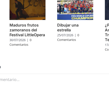
Maduros frutos
Dibujar una
¿P
zamoranos del
estrella
A
Festival LittleOpera
Tr
25/07/2026
|
0
Te
Comentarios
30/07/2026
|
0
Comentarios
17
Co
o