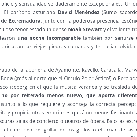
a, oficio y sensualidad verdaderamente excepcionales. ¡Un d
! El barítono asturiano
David Menéndez
(Sumo sacerdot
 de Extremadura
, junto con la poderosa presencia escéni
culoso tenor estadounidense
Noah Stewart
y el valiente t
earon
una noche incomparable
también por sentirse 
acariciaban las viejas piedras romanas y te hacían olvidar
Patio de la Jabonería de Ayamonte, Ravello, Caracalla, Marv
Bodø (¡más al norte que el Círculo Polar Ártico!) o Perala
esco iceberg en el que la música veranea y se traslada d
 no por reiterado menos nuevo, que aporta diferen
distinto a lo que requiere y aconseja la correcta percep
vita y propicia otras emociones quizá no menos fascinante
oscuras salas de concierto o teatros de ópera. Bajo las estrel
n el runruneo del grillar de los grillos o el croar de las 