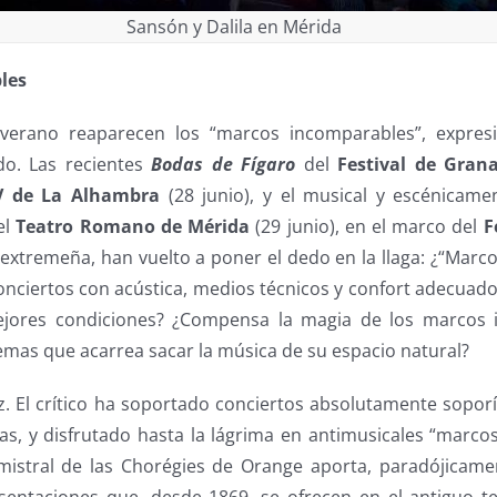
Sansón y Dalila en Mérida
les
 verano reaparecen los “marcos incomparables”, expre
do. Las recientes
Bodas de Fígaro
del
Festival de Gran
 V de La Alhambra
(28 junio), y el musical y escénicame
el
Teatro Romano de Mérida
(29 junio), en el marco del
F
 extremeña, han vuelto a poner el dedo en la llaga: ¿“Marc
nciertos con acústica, medios técnicos y confort adecuados
ejores condiciones? ¿Compensa la magia de los marcos 
mas que acarrea sacar la música de su espacio natural?
az. El crítico ha soportado conciertos absolutamente sopor
as, y disfrutado hasta la lágrima en antimusicales “marco
 mistral de las Chorégies de Orange aporta, paradójicamen