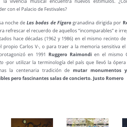
, la vivencia musical encuentra nuevos estímulos. ¿
er con el Palacio de Festivales?
osa noche de
Las bodas de Fígaro
granadina dirigida por
R
a refrescar el recuerdo de aquellos “incomparables” e irre
ados hace décadas (1962 y 1986) en el mismo recinto de
l propio Carlos V-, o para traer a la memoria sensitiva el
protagonizó en 1991
Ruggero Raimondi
en el mismo C
to
-por utilizar la terminología del país que llevó la ópera 
mas la centenaria tradición de
mutar monumentos y 
bles pero fascinantes salas de concierto.
Justo Romero
s