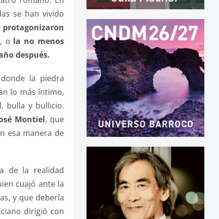
teatro romano. En
as se han vivido
 protagonizaron
, o
la no menos
 año después.
 donde la piedra
an lo más íntimo,
bulla y bullicio.
José Montiel
, que
con esa manera de
a de la realidad
uien cuajó ante la
as, y que debería
nciano dirigió con