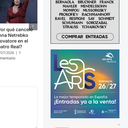
or qué canceló
nna Netrebko
ovatore en el
atro Real?
/07/2026
|
1
mentario