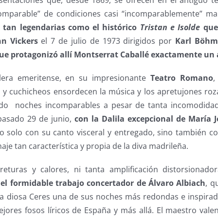
sentaciones que, desde 1869, se ofrecen en el antiguo 
comparable” de condiciones casi “incomparablemente” mal
 tan legendarias como el histórico
Tristan e Isolde
que
hn Vickers
el 7 de julio de 1973 dirigidos por
Karl Böhm
ue protagonizó allí Montserrat Caballé exactamente un
alera emeritense, en su impresionante
Teatro Romano
,
 y cuchicheos ensordecen la música y los apretujones roz
do noches incomparables a pesar de tanta incomodidad, 
pasado 29 de junio,
con la Dalila excepcional de María 
 solo con su canto visceral y entregado, sino también 
je tan característica y propia de la diva madrileña.
eturas y calores, ni tanta amplificación distorsionador
r
el formidable trabajo concertador de Álvaro Albiach
, q
la diosa Ceres una de sus noches más redondas e inspirad
ejores fosos líricos de España y más allá. El maestro vale