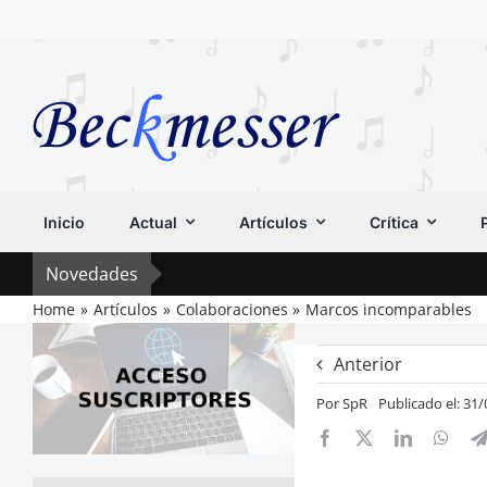
Saltar
al
contenido
Inicio
Actual
Artículos
Crítica
Novedades
Home
Artículos
Colaboraciones
Marcos incomparables
Anterior
Por
SpR
Publicado el: 31