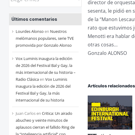
director de orquesta
las
sesenta, le pidió en
entradas
de la “Manon Lescaut
Últimos comentarios
de
rato que estuvimos j
cada
Lourdes Alonso
en
Nuestros
Menotti era hablar d
mes
melómanos populares, serie TVE
otras cosas…
promovida por Gonzalo Alonso
Gonzalo ALONSO
Vox Luminis inaugura la edición
de 2026 del Festival Bal y Gay, la
más internacional de su historia –
Radio Clásica
en
Vox Luminis
Artículos relacionado
inaugura la edición de 2026 del
Festival Bal y Gay, la más
internacional de su historia
Juan Carlos
en
Critica: Un airado
abucheo y veinte minutos de
aplausos cierran el fallido Ring de
la “Inteligencia artificial” con