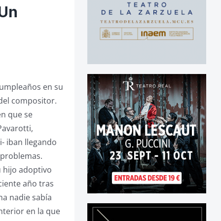
 Un
 cumpleaños en su
del compositor.
en que se
avarotti,
i- iban llegando
 problemas.
 hijo adoptivo
ciente año tras
na nadie sabía
nterior en la que