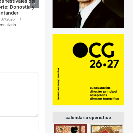
s festivales del
rte: Donostia y
antander
/07/2026
|
1
mentario
calendario operístico