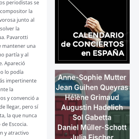
os periodistas se
 compositor la
vorosa junto al
solver la
a. Pavarotti
de mantener una
o partía y al
e. Apareció
o lo podía
más impertinente
nte la
ros y convenció a
e llegar, pero sí
ta, la que nunca
 de Escocia.
n y atractivo