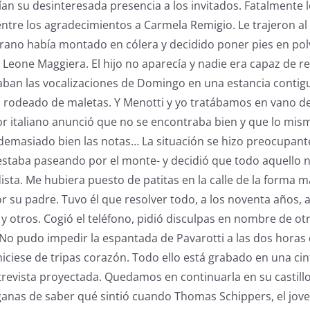
ían su desinteresada presencia a los invitados. Fatalmente l
 entre los agradecimientos a Carmela Remigio. Le trajeron al
prano había montado en cólera y decidido poner pies en pol
 Leone Maggiera. El hijo no aparecía y nadie era capaz de re
aban las vocalizaciones de Domingo en una estancia contigu
ta rodeado de maletas. Y Menotti y yo tratábamos en vano 
or italiano anunció que no se encontraba bien y que lo mism
 demasiado bien las notas… La situación se hizo preocupant
estaba paseando por el monte- y decidió que todo aquello n
ista. Me hubiera puesto de patitas en la calle de la forma 
r su padre. Tuvo él que resolver todo, a los noventa años, a
y otros. Cogió el teléfono, pidió disculpas en nombre de ot
No pudo impedir la espantada de Pavarotti a las dos horas d
ciese de tripas corazón. Todo ello está grabado en una cin
revista proyectada. Quedamos en continuarla en su castillo
anas de saber qué sintió cuando Thomas Schippers, el jove