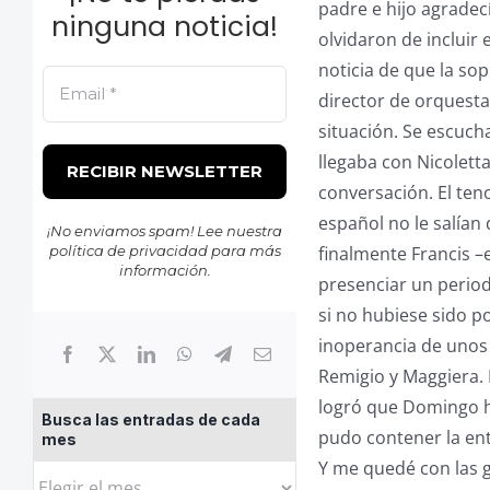
padre e hijo agradec
ninguna noticia!
olvidaron de incluir
noticia de que la so
director de orquesta
situación. Se escuch
llegaba con Nicolet
conversación. El ten
español no le salían
¡No enviamos spam! Lee nuestra
política de privacidad
para más
finalmente Francis –
información.
presenciar un period
si no hubiese sido po
inoperancia de unos 
Remigio y Maggiera. 
logró que Domingo hi
Busca las entradas de cada
pudo contener la ent
mes
Y me quedé con las g
Busca