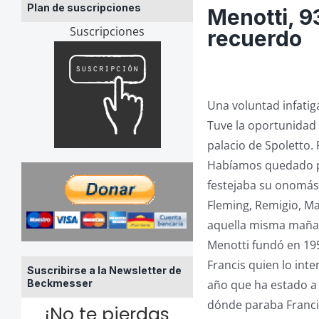
Plan de suscripciones
Menotti, 9
Suscripciones
recuerdo
Una voluntad infatig
Tuve la oportunidad 
palacio de Spoletto.
Habíamos quedado po
festejaba su onomást
Fleming, Remigio, Ma
aquella misma mañan
Menotti fundó en 195
Francis quien lo int
Suscribirse a la Newsletter de
Beckmesser
año que ha estado a
dónde paraba Francis
¡No te pierdas