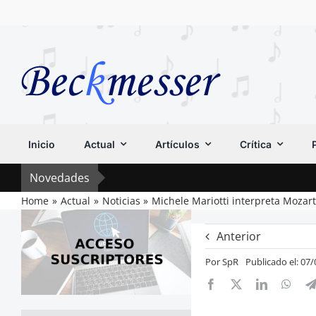
Saltar
al
contenido
Inicio
Actual
Artículos
Crítica
Novedades
Home
Actual
Noticias
Michele Mariotti interpreta Mozart
Anterior
Por
SpR
Publicado el: 07