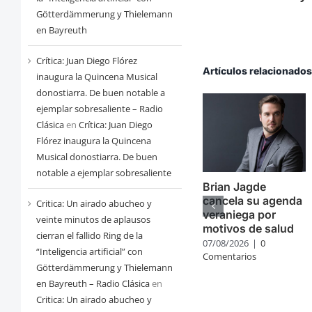
Götterdämmerung y Thielemann
en Bayreuth
Crítica: Juan Diego Flórez
Artículos relacionado
inaugura la Quincena Musical
donostiarra. De buen notable a
ejemplar sobresaliente – Radio
Clásica
en
Crítica: Juan Diego
Flórez inaugura la Quincena
Musical donostiarra. De buen
notable a ejemplar sobresaliente
Brian Jagde
cancela su agenda
Critica: Un airado abucheo y
veraniega por
veinte minutos de aplausos
motivos de salud
cierran el fallido Ring de la
07/08/2026
|
0
“Inteligencia artificial” con
Comentarios
Götterdämmerung y Thielemann
en Bayreuth – Radio Clásica
en
Critica: Un airado abucheo y