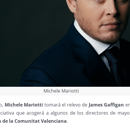
Michele Mariotti
o,
Michele Mariotti
tomará el relevo de
James Gaffigan
en
niciativa que acogerá a algunos de los directores de ma
 de la Comunitat Valenciana
.