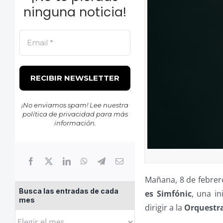
ninguna noticia!
¡No enviamos spam! Lee nuestra
política de privacidad
para más
información.
Mañana, 8 de febrer
Busca las entradas de cada
es Simfónic
, una i
mes
dirigir a la
Orquestra
Busca