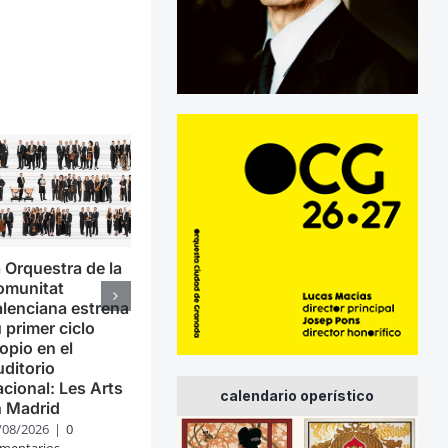
 Orquestra de la
omunitat
lenciana estrena
 primer ciclo
opio en el
ditorio
cional: Les Arts
calendario operístico
n Madrid
/08/2026
|
0