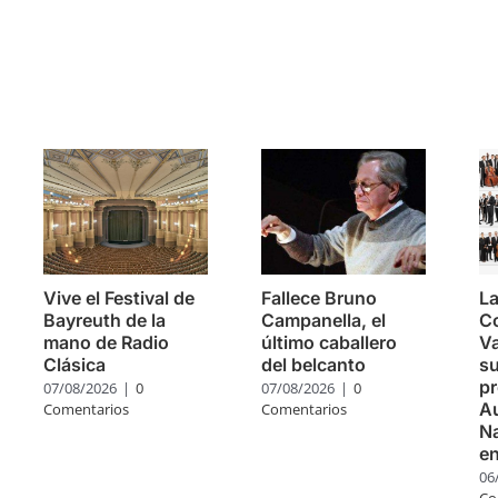
s
Vive el Festival de
Fallece Bruno
La
Bayreuth de la
Campanella, el
C
mano de Radio
último caballero
Va
Clásica
del belcanto
su
pr
07/08/2026
|
0
07/08/2026
|
0
Au
Comentarios
Comentarios
Na
e
06