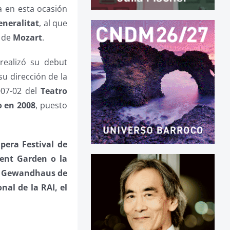
a en esta ocasión
eneralitat
, al que
de
Mozart
.
ealizó su debut
 su dirección de la
007-02 del
Teatro
o en 2008
, puesto
Opera Festival de
ent Garden o la
a
Gewandhaus de
nal de la RAI, el