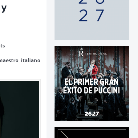
 y
rts
maestro italiano