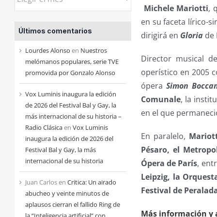
las
Michele
Mariotti
, 
entradas
en su faceta lírico-s
Últimos comentarios
de
dirigirá en
Gloria
de
cada
Lourdes Alonso
en
Nuestros
Director musical d
mes
melómanos populares, serie TVE
operístico en 2005 
promovida por Gonzalo Alonso
ópera
Simon Bocca
Vox Luminis inaugura la edición
Comunale
, la insti
de 2026 del Festival Bal y Gay, la
en el que permaneci
más internacional de su historia –
Radio Clásica
en
Vox Luminis
En paralelo,
Mariott
inaugura la edición de 2026 del
Pésaro, el Metrop
Festival Bal y Gay, la más
internacional de su historia
Ópera de París
, ent
Leipzig, la Orquest
Juan Carlos
en
Critica: Un airado
Festival de Peralada
abucheo y veinte minutos de
aplausos cierran el fallido Ring de
Más información y a
la “Inteligencia artificial” con