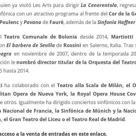
quien ya visitó Les Arts para dirigir
La
Cenerentola
, regres
infónica con un atractivo programa al frente del
Cor
de la G
Poulenc
y
Pavana
de
Fauré
, además de la
Sinfonía
Haffner
el
Teatro Comunale de Bolonia
desde 2014,
Martiotti
r
con
El barbero de Sevilla
de
Rossini
en Salerno, Italia. Tras
negra
en noviembre de 2007, dentro de la temporada 2
tución le
nombró director titular de la Orquesta del Teatr
ó hasta 2014.
i
ha colaborado con el
Teatro alla Scala de Milán, el 
olitan Opera de Nueva York, la Royal Opera House Cov
re otros. Igualmente ha dirigido conciertos sinfónicos con l
a Nacional de Francia, la Sinfónica de Múnich y la Nacio
, el Gran Teatro del Liceu o el Teatro Real de Madrid
.
cceso a la venta de entradas en este enlace.