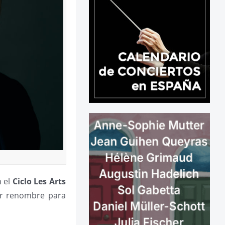
 el
Ciclo Les Arts
yor renombre para