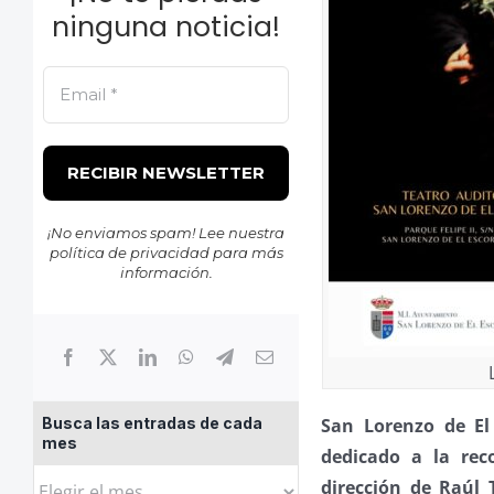
ninguna noticia!
¡No enviamos spam! Lee nuestra
política de privacidad
para más
información.
San Lorenzo de El
Busca las entradas de cada
mes
dedicado a la re
Busca
dirección de Raúl