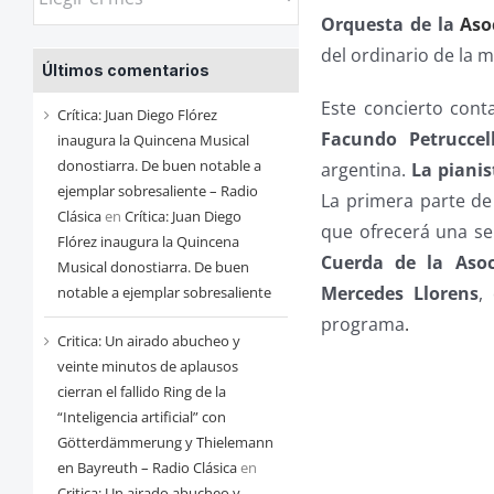
las
Orquesta de la
Aso
entradas
del ordinario de la 
Últimos comentarios
de
Este concierto cont
cada
Crítica: Juan Diego Flórez
Facundo Petruccel
mes
inaugura la Quincena Musical
donostiarra. De buen notable a
argentina.
La piani
ejemplar sobresaliente – Radio
La primera parte de
Clásica
en
Crítica: Juan Diego
que ofrecerá una se
Flórez inaugura la Quincena
Cuerda de la Aso
Musical donostiarra. De buen
Mercedes Llorens
,
notable a ejemplar sobresaliente
programa
.
Critica: Un airado abucheo y
veinte minutos de aplausos
cierran el fallido Ring de la
“Inteligencia artificial” con
Götterdämmerung y Thielemann
en Bayreuth – Radio Clásica
en
Critica: Un airado abucheo y