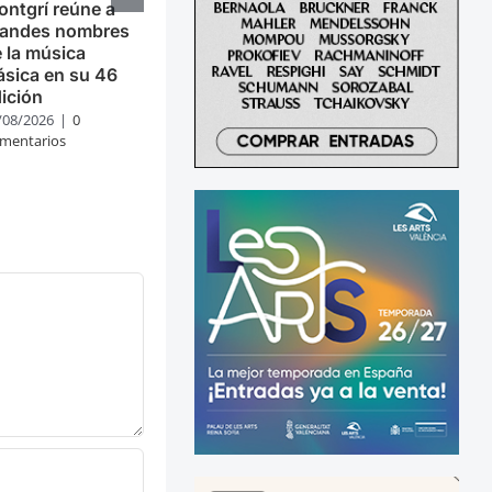
ntgrí reúne a
randes nombres
 la música
ásica en su 46
ición
/08/2026
|
0
mentarios