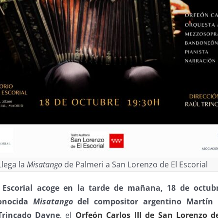
Llega la
Misatango
de Palmeri a San Lorenzo de El Escorial
 Escorial acoge en la tarde de mañana, 18 de octubr
conocida
Misatango
del compositor argentino Martín 
 Trincado Dayne
, el
Orfeón Carlos III de San Lorenzo de