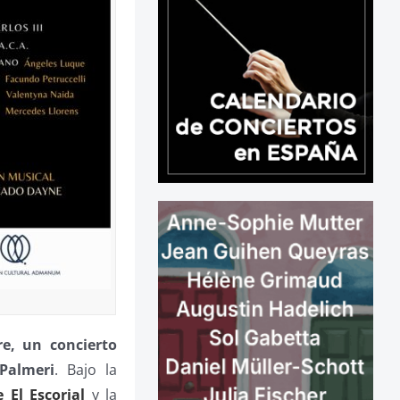
e, un concierto
Palmeri
. Bajo la
 El Escorial
y la