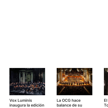
s
Vox Luminis
La OCG hace
El
inaugura la edición
balance de su
To